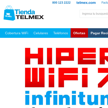
telmex.com
800 123 2222
Fact
Cobertura WiFi
Celulares
Teléfonos
Ofertas
Pagar Rec