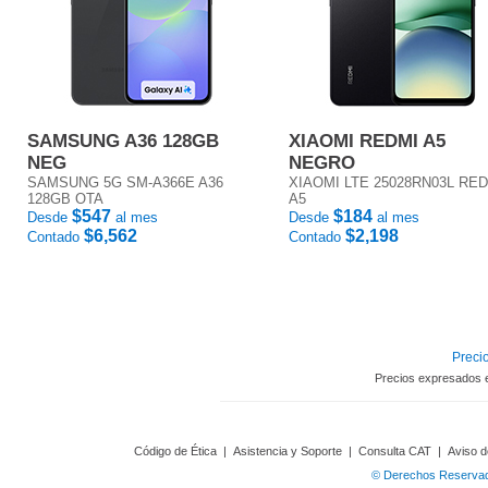
SAMSUNG A36 128GB
XIAOMI REDMI A5
NEG
NEGRO
SAMSUNG 5G SM-A366E A36
XIAOMI LTE 25028RN03L RE
128GB OTA
A5
$547
$184
Desde
al mes
Desde
al mes
$6,562
$2,198
Contado
Contado
Precio
Precios expresados 
Código de Ética
|
Asistencia y Soporte
|
Consulta CAT
|
Aviso d
© Derechos Reservado