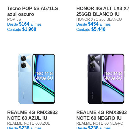
Tecno POP 5S A571LS
HONOR 4G ALT-LX3 X
azul oscuro
256GB BLANCO IU
POP 5S
HONOR X7C 256 BLANCO
$164
$454
Desde
al mes
Desde
al mes
$1,968
$5,446
Contado
Contado
REALME 4G RMX3933
REALME 4G RMX3933
NOTE 60 AZUL IU
NOTE 60 NEGRO IU
REALME NOTE 60 AZUL
REALME NOTE 60 NEGRO
$238
$238
Desde
al mes
Desde
al mes