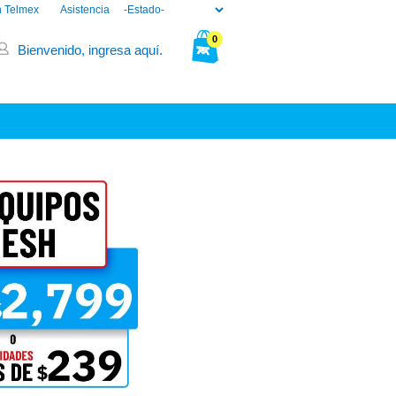
n Telmex
Asistencia
0
Bienvenido, ingresa aquí.
Tu bolsa está vacía.