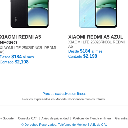
XIAOMI REDMI A5
XIAOMI REDMI A5 AZUL
NEGRO
XIAOMI LTE 25028RN03L REDMI
A5
XIAOMI LTE 25028RN03L REDMI
$184
Desde
al mes
A5
$2,198
$184
Contado
Desde
al mes
$2,198
Contado
Precios exclusivos en línea.
Precios expresados en Moneda Nacional en montos totales.
 y Soporte
|
Consulta CAT
|
Aviso de privacidad
|
Políticas de Tienda en línea
|
Garantía
© Derechos Reservados, Teléfonos de México S.A.B. de C.V.