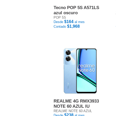
Tecno POP 5S A571LS
azul oscuro
POP 5S
$164
Desde
al mes
$1,968
Contado
REALME 4G RMX3933
NOTE 60 AZUL IU
REALME NOTE 60 AZUL
$238
Desde
al mes