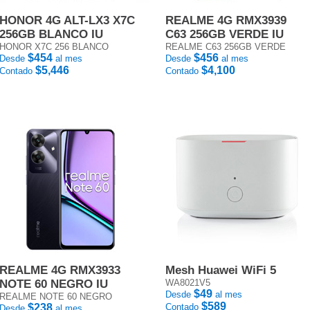
HONOR 4G ALT-LX3 X7C
REALME 4G RMX3939
256GB BLANCO IU
C63 256GB VERDE IU
HONOR X7C 256 BLANCO
REALME C63 256GB VERDE
$454
$456
Desde
al mes
Desde
al mes
$5,446
$4,100
Contado
Contado
REALME 4G RMX3933
Mesh Huawei WiFi 5
NOTE 60 NEGRO IU
WA8021V5
$49
Desde
al mes
REALME NOTE 60 NEGRO
$589
$238
Contado
Desde
al mes