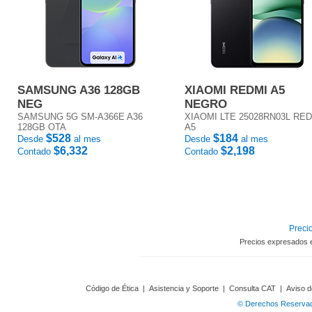
SAMSUNG A36 128GB
XIAOMI REDMI A5
NEG
NEGRO
SAMSUNG 5G SM-A366E A36
XIAOMI LTE 25028RN03L RE
128GB OTA
A5
$528
$184
Desde
al mes
Desde
al mes
$6,332
$2,198
Contado
Contado
Precio
Precios expresados 
Código de Ética
|
Asistencia y Soporte
|
Consulta CAT
|
Aviso d
© Derechos Reservado