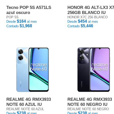
Tecno POP 5S A571LS
HONOR 4G ALT-LX3 X
azul oscuro
256GB BLANCO IU
POP 5S
HONOR X7C 256 BLANCO
$164
$454
Desde
al mes
Desde
al mes
$1,968
$5,446
Contado
Contado
REALME 4G RMX3933
REALME 4G RMX3933
NOTE 60 AZUL IU
NOTE 60 NEGRO IU
REALME NOTE 60 AZUL
REALME NOTE 60 NEGRO
$238
$238
Desde
al mes
Desde
al mes