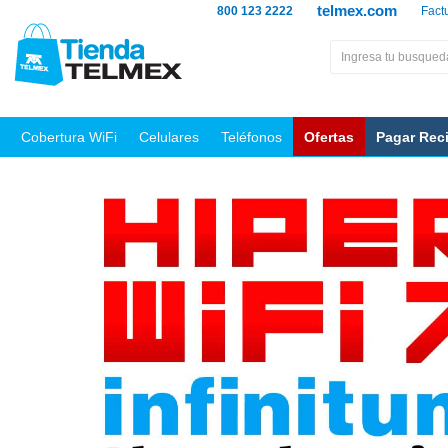
telmex.com
800 123 2222
Fact
Cobertura WiFi
Celulares
Teléfonos
Ofertas
Pagar Rec