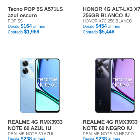
Tecno POP 5S A571LS
HONOR 4G ALT-LX3 X
azul oscuro
256GB BLANCO IU
POP 5S
HONOR X7C 256 BLANCO
$164
$454
Desde
al mes
Desde
al mes
$1,968
$5,446
Contado
Contado
REALME 4G RMX3933
REALME 4G RMX3933
NOTE 60 AZUL IU
NOTE 60 NEGRO IU
REALME NOTE 60 AZUL
REALME NOTE 60 NEGRO
$238
$238
Desde
al mes
Desde
al mes