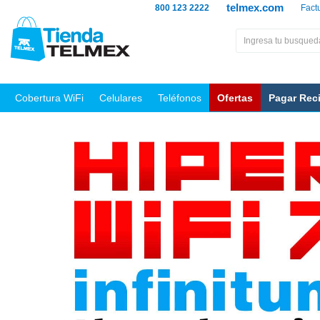
telmex.com
800 123 2222
Fact
Cobertura WiFi
Celulares
Teléfonos
Ofertas
Pagar Rec