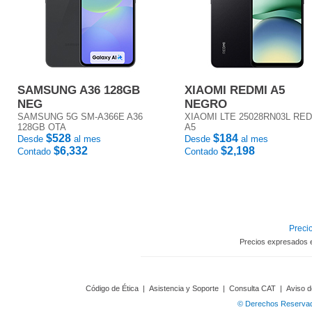
SAMSUNG A36 128GB
XIAOMI REDMI A5
NEG
NEGRO
SAMSUNG 5G SM-A366E A36
XIAOMI LTE 25028RN03L RE
128GB OTA
A5
$528
$184
Desde
al mes
Desde
al mes
$6,332
$2,198
Contado
Contado
Precio
Precios expresados 
Código de Ética
|
Asistencia y Soporte
|
Consulta CAT
|
Aviso d
© Derechos Reservado