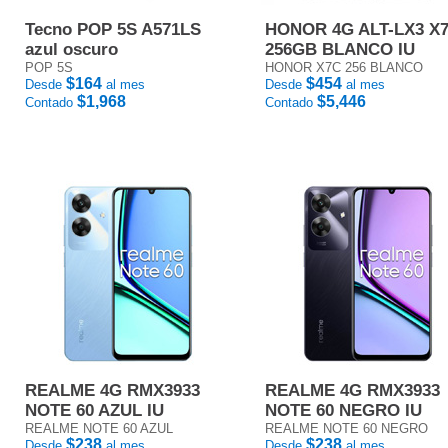
Tecno POP 5S A571LS
HONOR 4G ALT-LX3 X
azul oscuro
256GB BLANCO IU
POP 5S
HONOR X7C 256 BLANCO
$164
$454
Desde
al mes
Desde
al mes
$1,968
$5,446
Contado
Contado
REALME 4G RMX3933
REALME 4G RMX3933
NOTE 60 AZUL IU
NOTE 60 NEGRO IU
REALME NOTE 60 AZUL
REALME NOTE 60 NEGRO
$238
$238
Desde
al mes
Desde
al mes