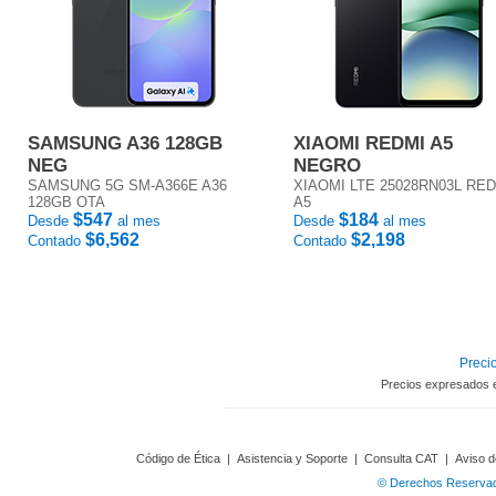
SAMSUNG A36 128GB
XIAOMI REDMI A5
NEG
NEGRO
SAMSUNG 5G SM-A366E A36
XIAOMI LTE 25028RN03L RE
128GB OTA
A5
$547
$184
Desde
al mes
Desde
al mes
$6,562
$2,198
Contado
Contado
Precio
Precios expresados 
Código de Ética
|
Asistencia y Soporte
|
Consulta CAT
|
Aviso d
© Derechos Reservado