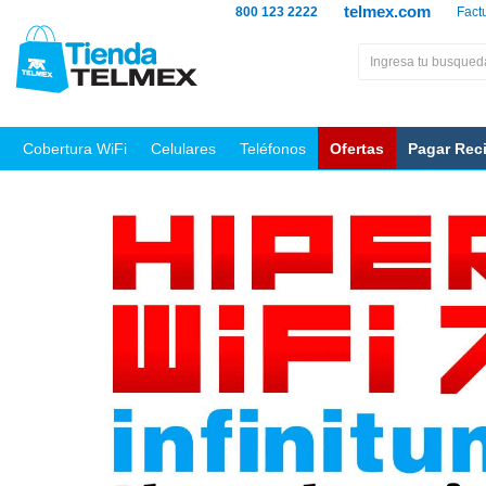
telmex.com
800 123 2222
Fact
Cobertura WiFi
Celulares
Teléfonos
Ofertas
Pagar Rec