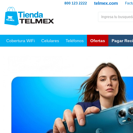
telmex.com
800 123 2222
Fact
Cobertura WiFi
Celulares
Teléfonos
Ofertas
Pagar Rec