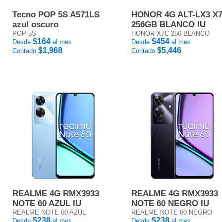
Tecno POP 5S A571LS
HONOR 4G ALT-LX3 X
azul oscuro
256GB BLANCO IU
POP 5S
HONOR X7C 256 BLANCO
$164
$454
Desde
al mes
Desde
al mes
$1,968
$5,446
Contado
Contado
REALME 4G RMX3933
REALME 4G RMX3933
NOTE 60 AZUL IU
NOTE 60 NEGRO IU
REALME NOTE 60 AZUL
REALME NOTE 60 NEGRO
$238
$238
Desde
al mes
Desde
al mes