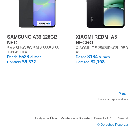
SAMSUNG A36 128GB
XIAOMI REDMI A5
NEG
NEGRO
SAMSUNG 5G SM-A366E A36
XIAOMI LTE 25028RN03L RE
128GB OTA
A5
$528
$184
Desde
al mes
Desde
al mes
$6,332
$2,198
Contado
Contado
Precio
Precios expresados 
Código de Ética
|
Asistencia y Soporte
|
Consulta CAT
|
Aviso d
© Derechos Reservado