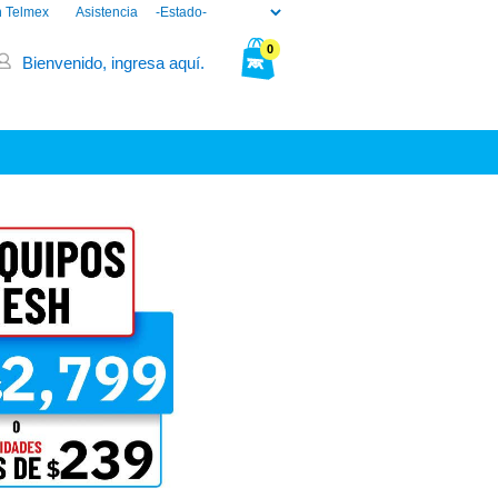
n Telmex
Asistencia
0
Bienvenido, ingresa aquí.
Tu bolsa está vacía.