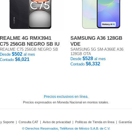
REALME 4G RMX3941
SAMSUNG A36 128GB
C75 256GB NEGRO SB IU
VDE
REALME C75 256GB NEGRO SB
SAMSUNG 5G SM-A366E A36
$502
128GB OTA
Desde
al mes
$528
Desde
al mes
$6,021
Contado
$6,332
Contado
Precios exclusivos en línea.
Precios expresados en Moneda Nacional en montos totales.
 y Soporte
|
Consulta CAT
|
Aviso de privacidad
|
Políticas de Tienda en línea
|
Garantía
© Derechos Reservados, Teléfonos de México S.A.B. de C.V.