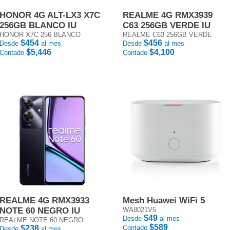
HONOR 4G ALT-LX3 X7C
REALME 4G RMX3939
256GB BLANCO IU
C63 256GB VERDE IU
HONOR X7C 256 BLANCO
REALME C63 256GB VERDE
$454
$456
Desde
al mes
Desde
al mes
$5,446
$4,100
Contado
Contado
REALME 4G RMX3933
Mesh Huawei WiFi 5
NOTE 60 NEGRO IU
WA8021V5
$49
Desde
al mes
REALME NOTE 60 NEGRO
$589
$238
Contado
Desde
al mes