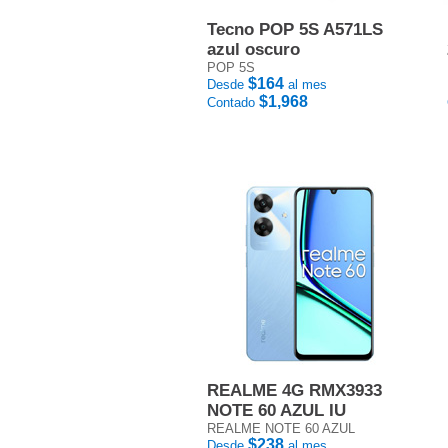
Tecno POP 5S A571LS
azul oscuro
POP 5S
$164
Desde
al mes
$1,968
Contado
REALME 4G RMX3933
NOTE 60 AZUL IU
REALME NOTE 60 AZUL
$238
Desde
al mes