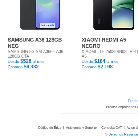
SAMSUNG A36 128GB
XIAOMI REDMI A5
NEG
NEGRO
SAMSUNG 5G SM-A366E A36
XIAOMI LTE 25028RN03L RE
128GB OTA
A5
$528
$184
Desde
al mes
Desde
al mes
$6,332
$2,198
Contado
Contado
Precio
Precios expresados 
Código de Ética
|
Asistencia y Soporte
|
Consulta CAT
|
Aviso d
© Derechos Reservado