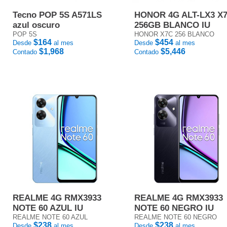
Tecno POP 5S A571LS
HONOR 4G ALT-LX3 X
azul oscuro
256GB BLANCO IU
POP 5S
HONOR X7C 256 BLANCO
$164
$454
Desde
al mes
Desde
al mes
$1,968
$5,446
Contado
Contado
REALME 4G RMX3933
REALME 4G RMX3933
NOTE 60 AZUL IU
NOTE 60 NEGRO IU
REALME NOTE 60 AZUL
REALME NOTE 60 NEGRO
$238
$238
Desde
al mes
Desde
al mes