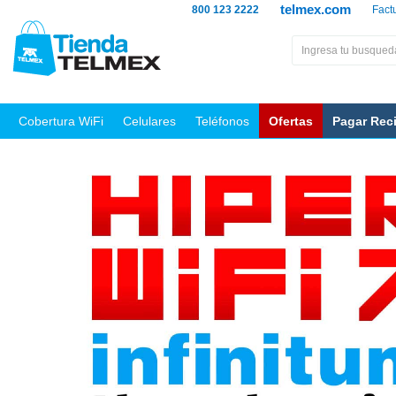
telmex.com
800 123 2222
Fact
Cobertura WiFi
Celulares
Teléfonos
Ofertas
Pagar Rec