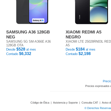
SAMSUNG A36 128GB
XIAOMI REDMI A5
NEG
NEGRO
SAMSUNG 5G SM-A366E A36
XIAOMI LTE 25028RN03L RE
128GB OTA
A5
$528
$184
Desde
al mes
Desde
al mes
$6,332
$2,198
Contado
Contado
Precio
Precios expresados 
Código de Ética
|
Asistencia y Soporte
|
Consulta CAT
|
Aviso d
© Derechos Reservado