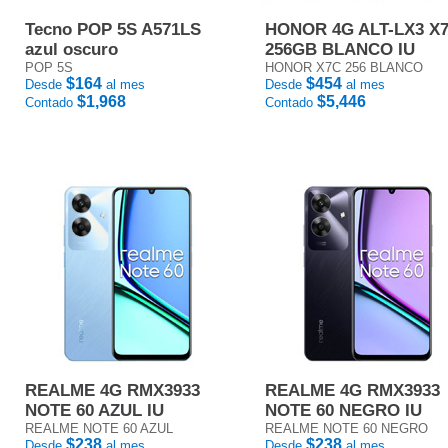
Tecno POP 5S A571LS
HONOR 4G ALT-LX3 X
azul oscuro
256GB BLANCO IU
POP 5S
HONOR X7C 256 BLANCO
$164
$454
Desde
al mes
Desde
al mes
$1,968
$5,446
Contado
Contado
REALME 4G RMX3933
REALME 4G RMX3933
NOTE 60 AZUL IU
NOTE 60 NEGRO IU
REALME NOTE 60 AZUL
REALME NOTE 60 NEGRO
$238
$238
Desde
al mes
Desde
al mes