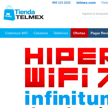
telmex.com
800 123 2222
Fact
Cobertura WiFi
Celulares
Teléfonos
Ofertas
Pagar Rec