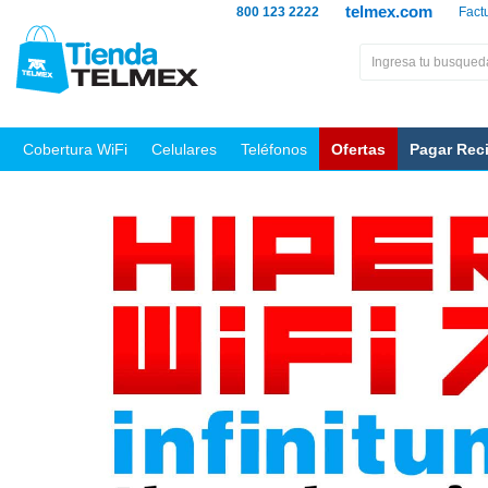
telmex.com
800 123 2222
Fact
Cobertura WiFi
Celulares
Teléfonos
Ofertas
Pagar Rec