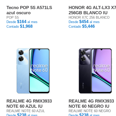
Tecno POP 5S A571LS
HONOR 4G ALT-LX3 X
azul oscuro
256GB BLANCO IU
POP 5S
HONOR X7C 256 BLANCO
$164
$454
Desde
al mes
Desde
al mes
$1,968
$5,446
Contado
Contado
REALME 4G RMX3933
REALME 4G RMX3933
NOTE 60 AZUL IU
NOTE 60 NEGRO IU
REALME NOTE 60 AZUL
REALME NOTE 60 NEGRO
$238
$238
Desde
al mes
Desde
al mes