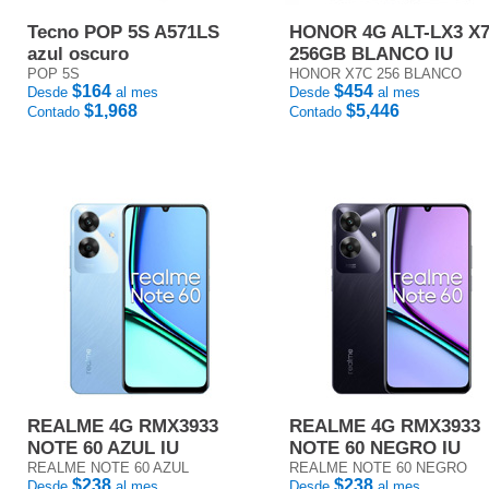
Tecno POP 5S A571LS
HONOR 4G ALT-LX3 X
azul oscuro
256GB BLANCO IU
POP 5S
HONOR X7C 256 BLANCO
$164
$454
Desde
al mes
Desde
al mes
$1,968
$5,446
Contado
Contado
REALME 4G RMX3933
REALME 4G RMX3933
NOTE 60 AZUL IU
NOTE 60 NEGRO IU
REALME NOTE 60 AZUL
REALME NOTE 60 NEGRO
$238
$238
Desde
al mes
Desde
al mes