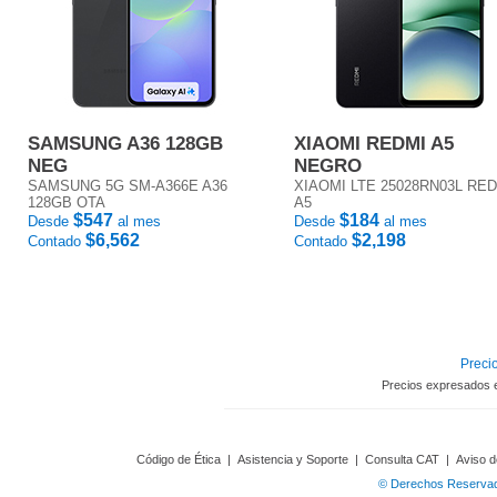
SAMSUNG A36 128GB
XIAOMI REDMI A5
NEG
NEGRO
SAMSUNG 5G SM-A366E A36
XIAOMI LTE 25028RN03L RE
128GB OTA
A5
$547
$184
Desde
al mes
Desde
al mes
$6,562
$2,198
Contado
Contado
Precio
Precios expresados 
Código de Ética
|
Asistencia y Soporte
|
Consulta CAT
|
Aviso d
© Derechos Reservado