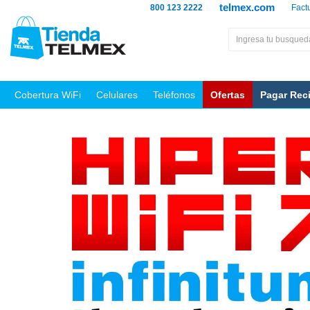
telmex.com
800 123 2222
Fact
Cobertura WiFi
Celulares
Teléfonos
Ofertas
Pagar Rec