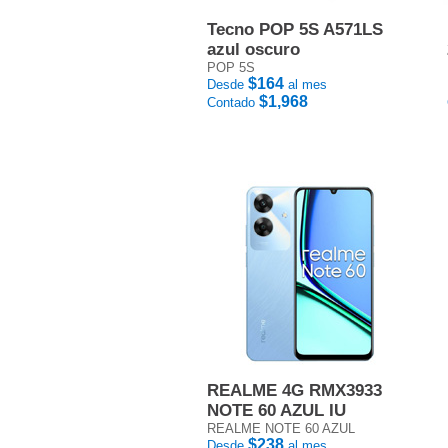
Tecno POP 5S A571LS
azul oscuro
POP 5S
$164
Desde
al mes
$1,968
Contado
REALME 4G RMX3933
NOTE 60 AZUL IU
REALME NOTE 60 AZUL
$238
Desde
al mes