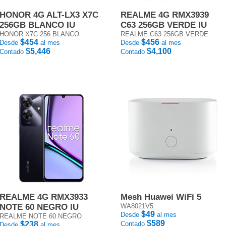
HONOR 4G ALT-LX3 X7C
REALME 4G RMX3939
256GB BLANCO IU
C63 256GB VERDE IU
HONOR X7C 256 BLANCO
REALME C63 256GB VERDE
$454
$456
Desde
al mes
Desde
al mes
$5,446
$4,100
Contado
Contado
REALME 4G RMX3933
Mesh Huawei WiFi 5
NOTE 60 NEGRO IU
WA8021V5
$49
Desde
al mes
REALME NOTE 60 NEGRO
$589
$238
Contado
Desde
al mes