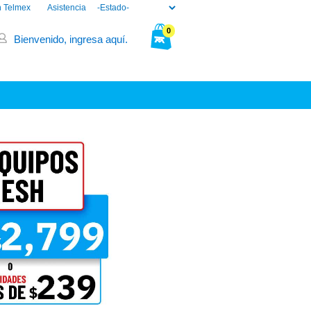
n Telmex
Asistencia
0
Bienvenido, ingresa aquí.
Tu bolsa está vacía.