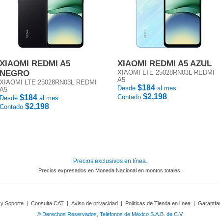
XIAOMI REDMI A5
XIAOMI REDMI A5 AZUL
NEGRO
XIAOMI LTE 25028RN03L REDMI
A5
XIAOMI LTE 25028RN03L REDMI
$184
Desde
al mes
A5
$2,198
$184
Contado
Desde
al mes
$2,198
Contado
Precios exclusivos en línea.
Precios expresados en Moneda Nacional en montos totales.
 y Soporte
|
Consulta CAT
|
Aviso de privacidad
|
Políticas de Tienda en línea
|
Garantía
© Derechos Reservados, Teléfonos de México S.A.B. de C.V.