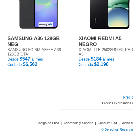
SAMSUNG A36 128GB
XIAOMI REDMI A5
NEG
NEGRO
SAMSUNG 5G SM-A366E A36
XIAOMI LTE 25028RN03L RE
128GB OTA
A5
$547
$184
Desde
al mes
Desde
al mes
$6,562
$2,198
Contado
Contado
Precio
Precios expresados 
Código de Ética
|
Asistencia y Soporte
|
Consulta CAT
|
Aviso d
© Derechos Reservado