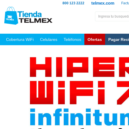
telmex.com
800 123 2222
Fact
Cobertura WiFi
Celulares
Teléfonos
Ofertas
Pagar Rec