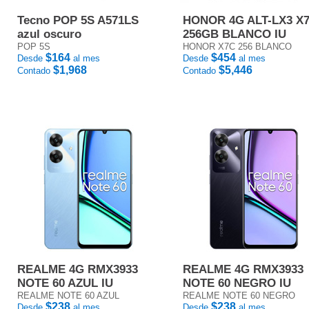
Tecno POP 5S A571LS
HONOR 4G ALT-LX3 X
azul oscuro
256GB BLANCO IU
POP 5S
HONOR X7C 256 BLANCO
$164
$454
Desde
al mes
Desde
al mes
$1,968
$5,446
Contado
Contado
REALME 4G RMX3933
REALME 4G RMX3933
NOTE 60 AZUL IU
NOTE 60 NEGRO IU
REALME NOTE 60 AZUL
REALME NOTE 60 NEGRO
$238
$238
Desde
al mes
Desde
al mes