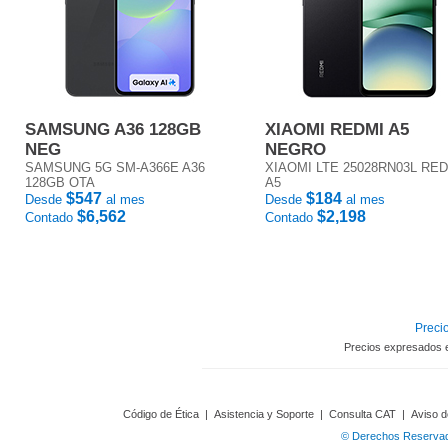
SAMSUNG A36 128GB
XIAOMI REDMI A5
NEG
NEGRO
SAMSUNG 5G SM-A366E A36
XIAOMI LTE 25028RN03L RE
128GB OTA
A5
$547
$184
Desde
al mes
Desde
al mes
$6,562
$2,198
Contado
Contado
Precio
Precios expresados 
Código de Ética
|
Asistencia y Soporte
|
Consulta CAT
|
Aviso d
© Derechos Reservado