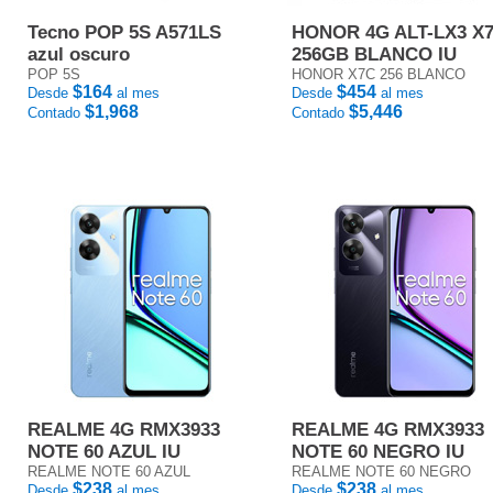
Tecno POP 5S A571LS
HONOR 4G ALT-LX3 X
azul oscuro
256GB BLANCO IU
POP 5S
HONOR X7C 256 BLANCO
$164
$454
Desde
al mes
Desde
al mes
$1,968
$5,446
Contado
Contado
REALME 4G RMX3933
REALME 4G RMX3933
NOTE 60 AZUL IU
NOTE 60 NEGRO IU
REALME NOTE 60 AZUL
REALME NOTE 60 NEGRO
$238
$238
Desde
al mes
Desde
al mes