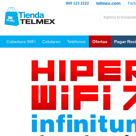
telmex.com
800 123 2222
Fact
Cobertura WiFi
Celulares
Teléfonos
Ofertas
Pagar Rec