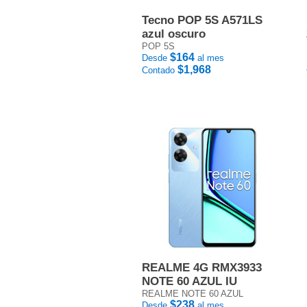
Tecno POP 5S A571LS
azul oscuro
POP 5S
$164
Desde
al mes
$1,968
Contado
REALME 4G RMX3933
NOTE 60 AZUL IU
REALME NOTE 60 AZUL
$238
Desde
al mes