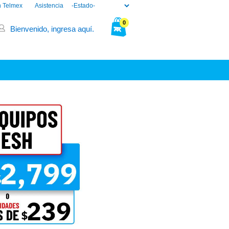
n Telmex
Asistencia
0
Bienvenido, ingresa aquí.
Tu bolsa está vacía.