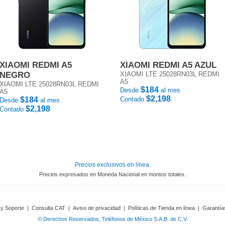
XIAOMI REDMI A5
XIAOMI REDMI A5 AZUL
NEGRO
XIAOMI LTE 25028RN03L REDMI
A5
XIAOMI LTE 25028RN03L REDMI
$184
Desde
al mes
A5
$2,198
$184
Contado
Desde
al mes
$2,198
Contado
Precios exclusivos en línea.
Precios expresados en Moneda Nacional en montos totales.
 y Soporte
|
Consulta CAT
|
Aviso de privacidad
|
Políticas de Tienda en línea
|
Garantía
© Derechos Reservados, Teléfonos de México S.A.B. de C.V.