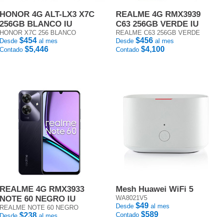
HONOR 4G ALT-LX3 X7C
REALME 4G RMX3939
256GB BLANCO IU
C63 256GB VERDE IU
HONOR X7C 256 BLANCO
REALME C63 256GB VERDE
$454
$456
Desde
al mes
Desde
al mes
$5,446
$4,100
Contado
Contado
REALME 4G RMX3933
Mesh Huawei WiFi 5
NOTE 60 NEGRO IU
WA8021V5
$49
Desde
al mes
REALME NOTE 60 NEGRO
$589
$238
Contado
Desde
al mes