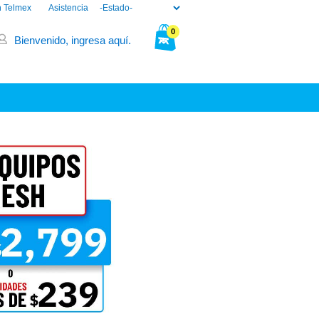
n Telmex
Asistencia
0
Bienvenido, ingresa aquí.
Tu bolsa está vacía.