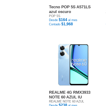
Tecno POP 5S A571LS
azul oscuro
POP 5S
$164
Desde
al mes
$1,968
Contado
REALME 4G RMX3933
NOTE 60 AZUL IU
REALME NOTE 60 AZUL
$238
Desde
al mes