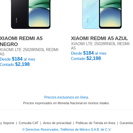
XIAOMI REDMI A5
XIAOMI REDMI A5 AZUL
NEGRO
XIAOMI LTE 25028RN03L REDMI
A5
XIAOMI LTE 25028RN03L REDMI
$184
Desde
al mes
A5
$2,198
$184
Contado
Desde
al mes
$2,198
Contado
Precios exclusivos en línea.
Precios expresados en Moneda Nacional en montos totales.
 y Soporte
|
Consulta CAT
|
Aviso de privacidad
|
Políticas de Tienda en línea
|
Garantía
© Derechos Reservados, Teléfonos de México S.A.B. de C.V.