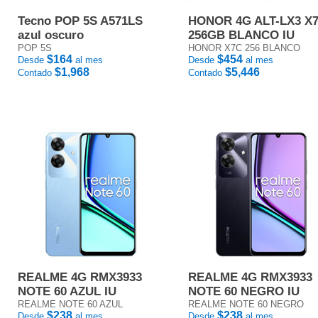
Tecno POP 5S A571LS
HONOR 4G ALT-LX3 X
azul oscuro
256GB BLANCO IU
POP 5S
HONOR X7C 256 BLANCO
$164
$454
Desde
al mes
Desde
al mes
$1,968
$5,446
Contado
Contado
REALME 4G RMX3933
REALME 4G RMX3933
NOTE 60 AZUL IU
NOTE 60 NEGRO IU
REALME NOTE 60 AZUL
REALME NOTE 60 NEGRO
$238
$238
Desde
al mes
Desde
al mes