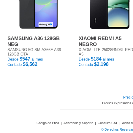
SAMSUNG A36 128GB
XIAOMI REDMI A5
NEG
NEGRO
SAMSUNG 5G SM-A366E A36
XIAOMI LTE 25028RN03L RE
128GB OTA
A5
$547
$184
Desde
al mes
Desde
al mes
$6,562
$2,198
Contado
Contado
Precio
Precios expresados 
Código de Ética
|
Asistencia y Soporte
|
Consulta CAT
|
Aviso d
© Derechos Reservado