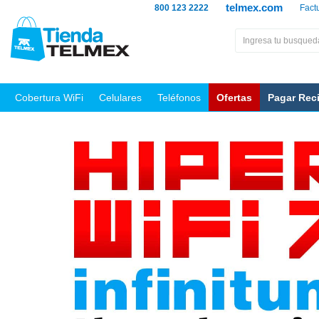
telmex.com
800 123 2222
Fact
Cobertura WiFi
Celulares
Teléfonos
Ofertas
Pagar Rec