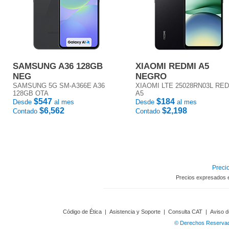
SAMSUNG A36 128GB
XIAOMI REDMI A5
NEG
NEGRO
SAMSUNG 5G SM-A366E A36
XIAOMI LTE 25028RN03L RE
128GB OTA
A5
$547
$184
Desde
al mes
Desde
al mes
$6,562
$2,198
Contado
Contado
Precio
Precios expresados 
Código de Ética
|
Asistencia y Soporte
|
Consulta CAT
|
Aviso d
© Derechos Reservado