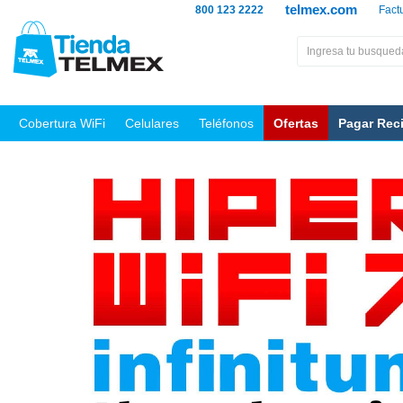
telmex.com
800 123 2222
Fact
Cobertura WiFi
Celulares
Teléfonos
Ofertas
Pagar Rec