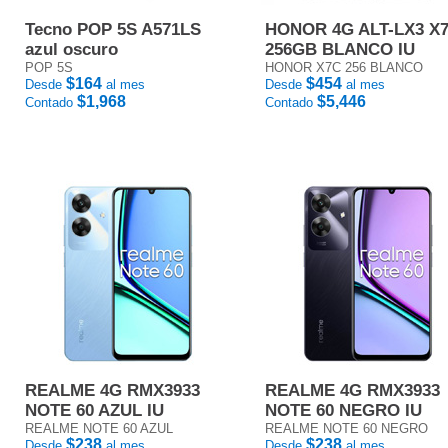
Tecno POP 5S A571LS
HONOR 4G ALT-LX3 X
azul oscuro
256GB BLANCO IU
POP 5S
HONOR X7C 256 BLANCO
$164
$454
Desde
al mes
Desde
al mes
$1,968
$5,446
Contado
Contado
REALME 4G RMX3933
REALME 4G RMX3933
NOTE 60 AZUL IU
NOTE 60 NEGRO IU
REALME NOTE 60 AZUL
REALME NOTE 60 NEGRO
$238
$238
Desde
al mes
Desde
al mes