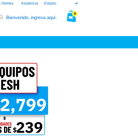
n Telmex
Asistencia
0
Bienvenido, ingresa aquí.
Tu bolsa está vacía.