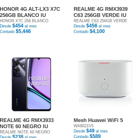
HONOR 4G ALT-LX3 X7C
REALME 4G RMX3939
256GB BLANCO IU
C63 256GB VERDE IU
HONOR X7C 256 BLANCO
REALME C63 256GB VERDE
$454
$456
Desde
al mes
Desde
al mes
$5,446
$4,100
Contado
Contado
REALME 4G RMX3933
Mesh Huawei WiFi 5
NOTE 60 NEGRO IU
WA8021V5
$49
Desde
al mes
REALME NOTE 60 NEGRO
$589
$238
Contado
Desde
al mes