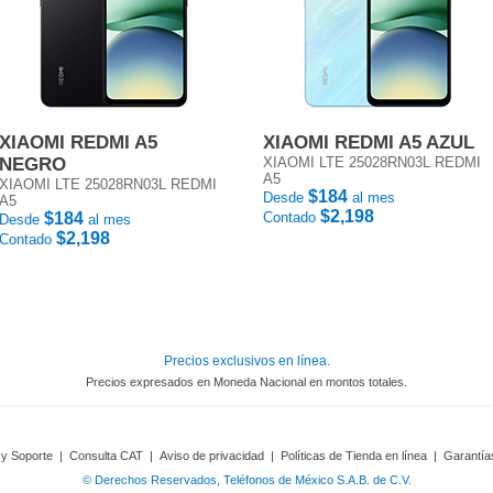
XIAOMI REDMI A5
XIAOMI REDMI A5 AZUL
NEGRO
XIAOMI LTE 25028RN03L REDMI
A5
XIAOMI LTE 25028RN03L REDMI
$184
Desde
al mes
A5
$2,198
$184
Contado
Desde
al mes
$2,198
Contado
Precios exclusivos en línea.
Precios expresados en Moneda Nacional en montos totales.
 y Soporte
|
Consulta CAT
|
Aviso de privacidad
|
Políticas de Tienda en línea
|
Garantía
© Derechos Reservados, Teléfonos de México S.A.B. de C.V.