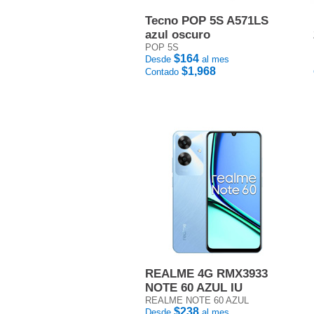
Tecno POP 5S A571LS
azul oscuro
POP 5S
$164
Desde
al mes
$1,968
Contado
REALME 4G RMX3933
NOTE 60 AZUL IU
REALME NOTE 60 AZUL
$238
Desde
al mes