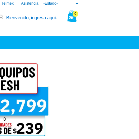
n Telmex
Asistencia
0
Bienvenido, ingresa aquí.
Tu bolsa está vacía.