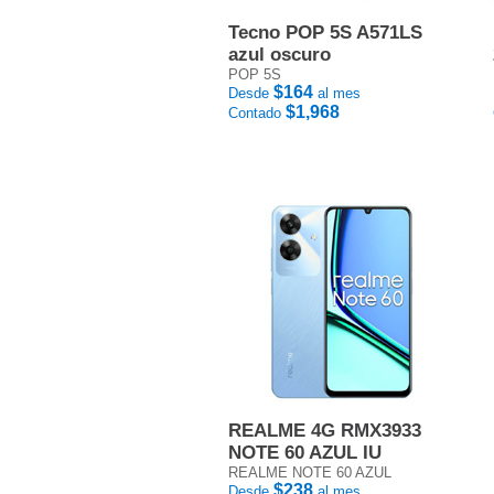
Tecno POP 5S A571LS
azul oscuro
POP 5S
$164
Desde
al mes
$1,968
Contado
REALME 4G RMX3933
NOTE 60 AZUL IU
REALME NOTE 60 AZUL
$238
Desde
al mes