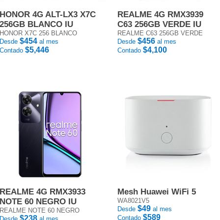
HONOR 4G ALT-LX3 X7C
REALME 4G RMX3939
256GB BLANCO IU
C63 256GB VERDE IU
HONOR X7C 256 BLANCO
REALME C63 256GB VERDE
$454
$456
Desde
al mes
Desde
al mes
$5,446
$4,100
Contado
Contado
REALME 4G RMX3933
Mesh Huawei WiFi 5
NOTE 60 NEGRO IU
WA8021V5
$49
Desde
al mes
REALME NOTE 60 NEGRO
$589
$238
Contado
Desde
al mes