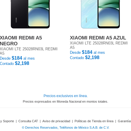
XIAOMI REDMI A5
XIAOMI REDMI A5 AZUL
NEGRO
XIAOMI LTE 25028RN03L REDMI
A5
XIAOMI LTE 25028RN03L REDMI
$184
Desde
al mes
A5
$2,198
$184
Contado
Desde
al mes
$2,198
Contado
Precios exclusivos en línea.
Precios expresados en Moneda Nacional en montos totales.
 y Soporte
|
Consulta CAT
|
Aviso de privacidad
|
Políticas de Tienda en línea
|
Garantía
© Derechos Reservados, Teléfonos de México S.A.B. de C.V.