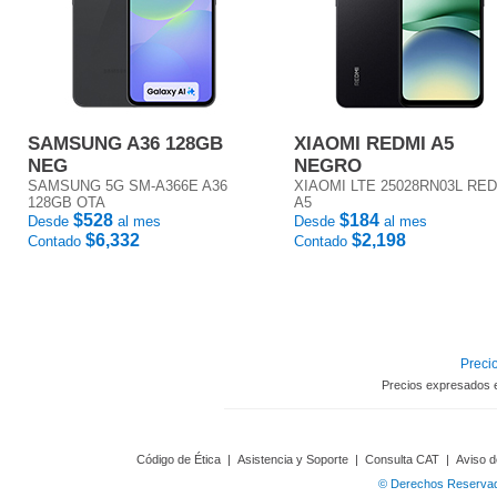
SAMSUNG A36 128GB
XIAOMI REDMI A5
NEG
NEGRO
SAMSUNG 5G SM-A366E A36
XIAOMI LTE 25028RN03L RE
128GB OTA
A5
$528
$184
Desde
al mes
Desde
al mes
$6,332
$2,198
Contado
Contado
Precio
Precios expresados 
Código de Ética
|
Asistencia y Soporte
|
Consulta CAT
|
Aviso d
© Derechos Reservado