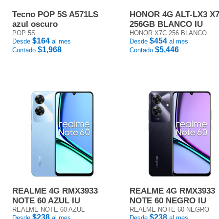
Tecno POP 5S A571LS
HONOR 4G ALT-LX3 X
azul oscuro
256GB BLANCO IU
POP 5S
HONOR X7C 256 BLANCO
$164
$454
Desde
al mes
Desde
al mes
$1,968
$5,446
Contado
Contado
REALME 4G RMX3933
REALME 4G RMX3933
NOTE 60 AZUL IU
NOTE 60 NEGRO IU
REALME NOTE 60 AZUL
REALME NOTE 60 NEGRO
$238
$238
Desde
al mes
Desde
al mes