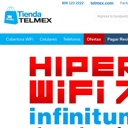
telmex.com
800 123 2222
Fact
Cobertura WiFi
Celulares
Teléfonos
Ofertas
Pagar Rec