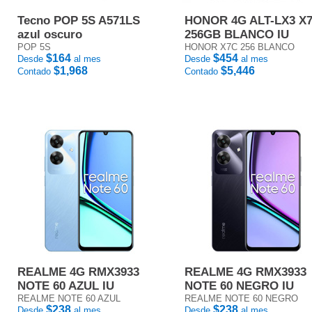
Tecno POP 5S A571LS
HONOR 4G ALT-LX3 X
azul oscuro
256GB BLANCO IU
POP 5S
HONOR X7C 256 BLANCO
$164
$454
Desde
al mes
Desde
al mes
$1,968
$5,446
Contado
Contado
REALME 4G RMX3933
REALME 4G RMX3933
NOTE 60 AZUL IU
NOTE 60 NEGRO IU
REALME NOTE 60 AZUL
REALME NOTE 60 NEGRO
$238
$238
Desde
al mes
Desde
al mes