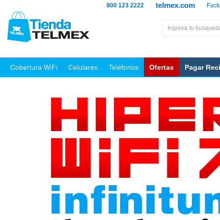
telmex.com
800 123 2222
Fact
Cobertura WiFi
Celulares
Teléfonos
Ofertas
Pagar Rec