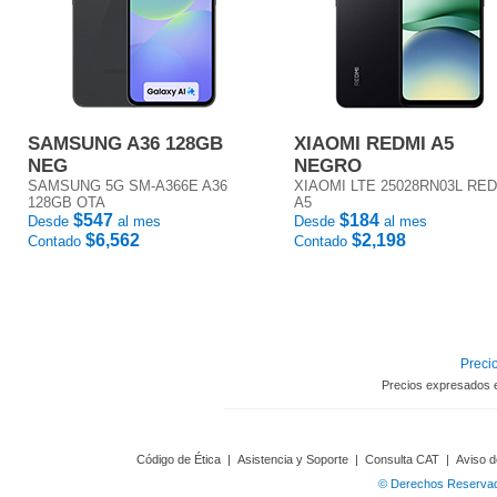
SAMSUNG A36 128GB
XIAOMI REDMI A5
NEG
NEGRO
SAMSUNG 5G SM-A366E A36
XIAOMI LTE 25028RN03L RE
128GB OTA
A5
$547
$184
Desde
al mes
Desde
al mes
$6,562
$2,198
Contado
Contado
Precio
Precios expresados 
Código de Ética
|
Asistencia y Soporte
|
Consulta CAT
|
Aviso d
© Derechos Reservado