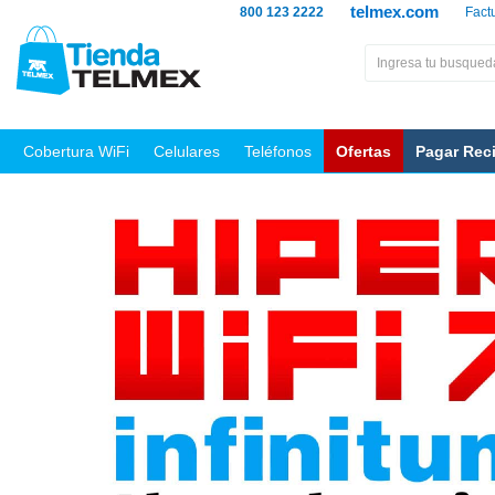
telmex.com
800 123 2222
Fact
Cobertura WiFi
Celulares
Teléfonos
Ofertas
Pagar Rec