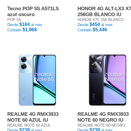
Tecno POP 5S A571LS
HONOR 4G ALT-LX3 X
azul oscuro
256GB BLANCO IU
POP 5S
HONOR X7C 256 BLANCO
$164
$454
Desde
al mes
Desde
al mes
$1,968
$5,446
Contado
Contado
REALME 4G RMX3933
REALME 4G RMX3933
NOTE 60 AZUL IU
NOTE 60 NEGRO IU
REALME NOTE 60 AZUL
REALME NOTE 60 NEGRO
$238
$238
Desde
al mes
Desde
al mes