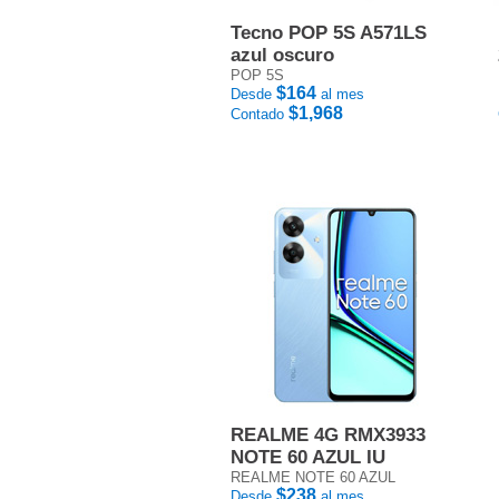
Tecno POP 5S A571LS
azul oscuro
POP 5S
$164
Desde
al mes
$1,968
Contado
REALME 4G RMX3933
NOTE 60 AZUL IU
REALME NOTE 60 AZUL
$238
Desde
al mes