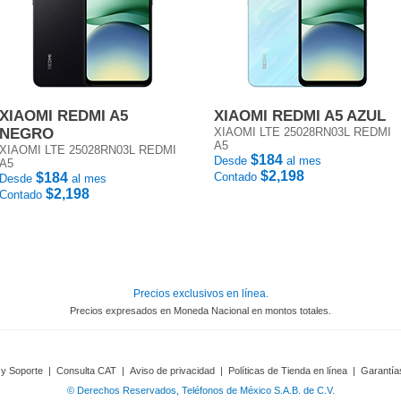
XIAOMI REDMI A5
XIAOMI REDMI A5 AZUL
NEGRO
XIAOMI LTE 25028RN03L REDMI
A5
XIAOMI LTE 25028RN03L REDMI
$184
Desde
al mes
A5
$2,198
$184
Contado
Desde
al mes
$2,198
Contado
Precios exclusivos en línea.
Precios expresados en Moneda Nacional en montos totales.
 y Soporte
|
Consulta CAT
|
Aviso de privacidad
|
Políticas de Tienda en línea
|
Garantía
© Derechos Reservados, Teléfonos de México S.A.B. de C.V.