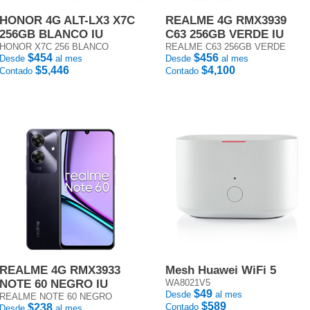
HONOR 4G ALT-LX3 X7C
REALME 4G RMX3939
256GB BLANCO IU
C63 256GB VERDE IU
HONOR X7C 256 BLANCO
REALME C63 256GB VERDE
$454
$456
Desde
al mes
Desde
al mes
$5,446
$4,100
Contado
Contado
REALME 4G RMX3933
Mesh Huawei WiFi 5
NOTE 60 NEGRO IU
WA8021V5
$49
Desde
al mes
REALME NOTE 60 NEGRO
$589
$238
Contado
Desde
al mes