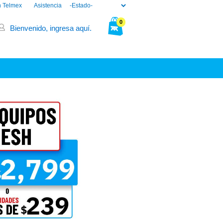
n Telmex
Asistencia
0
Bienvenido, ingresa aquí.
Tu bolsa está vacía.