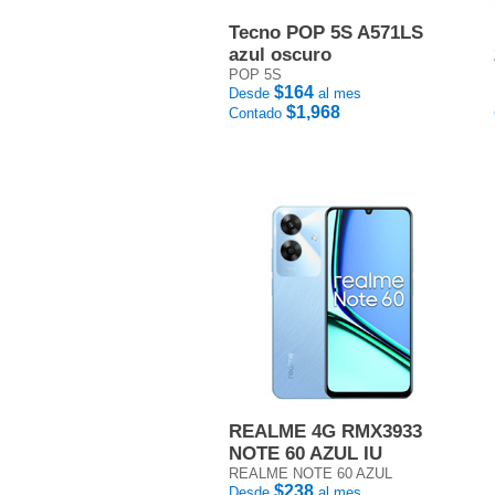
Tecno POP 5S A571LS
azul oscuro
POP 5S
$164
Desde
al mes
$1,968
Contado
REALME 4G RMX3933
NOTE 60 AZUL IU
REALME NOTE 60 AZUL
$238
Desde
al mes