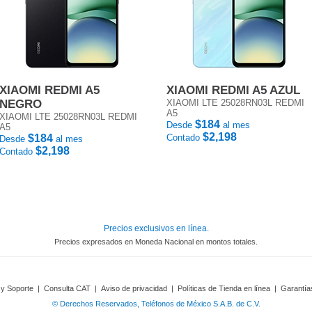
XIAOMI REDMI A5
XIAOMI REDMI A5 AZUL
NEGRO
XIAOMI LTE 25028RN03L REDMI
A5
XIAOMI LTE 25028RN03L REDMI
$184
Desde
al mes
A5
$2,198
$184
Contado
Desde
al mes
$2,198
Contado
Precios exclusivos en línea.
Precios expresados en Moneda Nacional en montos totales.
 y Soporte
|
Consulta CAT
|
Aviso de privacidad
|
Políticas de Tienda en línea
|
Garantía
© Derechos Reservados, Teléfonos de México S.A.B. de C.V.