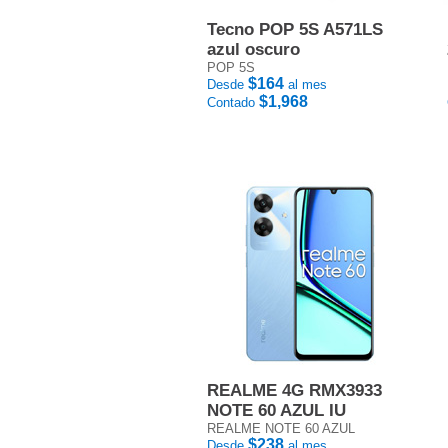
Tecno POP 5S A571LS
azul oscuro
POP 5S
$164
Desde
al mes
$1,968
Contado
REALME 4G RMX3933
NOTE 60 AZUL IU
REALME NOTE 60 AZUL
$238
Desde
al mes