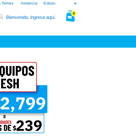
n Telmex
Asistencia
0
Bienvenido, ingresa aquí.
Tu bolsa está vacía.