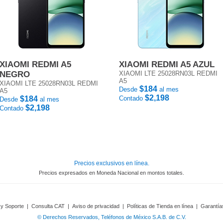
XIAOMI REDMI A5
XIAOMI REDMI A5 AZUL
NEGRO
XIAOMI LTE 25028RN03L REDMI
A5
XIAOMI LTE 25028RN03L REDMI
$184
Desde
al mes
A5
$2,198
$184
Contado
Desde
al mes
$2,198
Contado
Precios exclusivos en línea.
Precios expresados en Moneda Nacional en montos totales.
 y Soporte
|
Consulta CAT
|
Aviso de privacidad
|
Políticas de Tienda en línea
|
Garantía
© Derechos Reservados, Teléfonos de México S.A.B. de C.V.