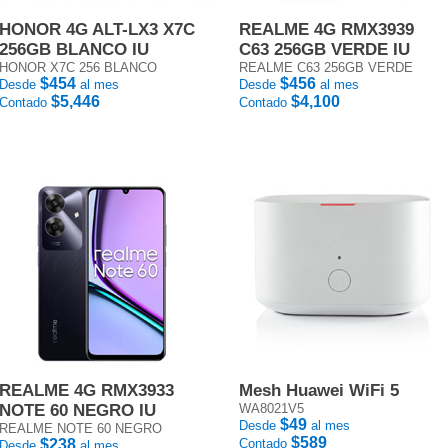
HONOR 4G ALT-LX3 X7C
REALME 4G RMX3939
256GB BLANCO IU
C63 256GB VERDE IU
HONOR X7C 256 BLANCO
REALME C63 256GB VERDE
$454
$456
Desde
al mes
Desde
al mes
$5,446
$4,100
Contado
Contado
REALME 4G RMX3933
Mesh Huawei WiFi 5
NOTE 60 NEGRO IU
WA8021V5
$49
Desde
al mes
REALME NOTE 60 NEGRO
$589
$238
Contado
Desde
al mes