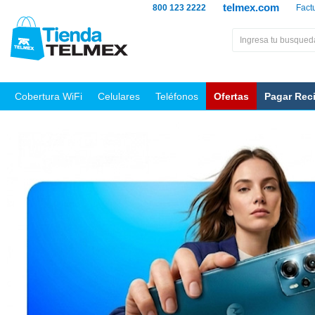
telmex.com
800 123 2222
Fact
Cobertura WiFi
Celulares
Teléfonos
Ofertas
Pagar Rec