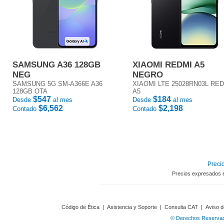
SAMSUNG A36 128GB
XIAOMI REDMI A5
NEG
NEGRO
SAMSUNG 5G SM-A366E A36
XIAOMI LTE 25028RN03L RE
128GB OTA
A5
$547
$184
Desde
al mes
Desde
al mes
$6,562
$2,198
Contado
Contado
Precio
Precios expresados 
Código de Ética
|
Asistencia y Soporte
|
Consulta CAT
|
Aviso d
© Derechos Reservado