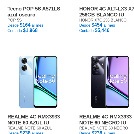
Tecno POP 5S A571LS
HONOR 4G ALT-LX3 X
azul oscuro
256GB BLANCO IU
POP 5S
HONOR X7C 256 BLANCO
$164
$454
Desde
al mes
Desde
al mes
$1,968
$5,446
Contado
Contado
REALME 4G RMX3933
REALME 4G RMX3933
NOTE 60 AZUL IU
NOTE 60 NEGRO IU
REALME NOTE 60 AZUL
REALME NOTE 60 NEGRO
$238
$238
Desde
al mes
Desde
al mes