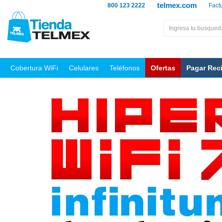
telmex.com
800 123 2222
Fact
Cobertura WiFi
Celulares
Teléfonos
Ofertas
Pagar Rec