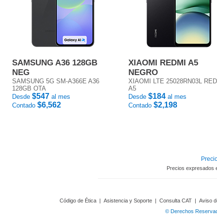
SAMSUNG A36 128GB
XIAOMI REDMI A5
NEG
NEGRO
SAMSUNG 5G SM-A366E A36
XIAOMI LTE 25028RN03L RE
128GB OTA
A5
$547
$184
Desde
al mes
Desde
al mes
$6,562
$2,198
Contado
Contado
Precio
Precios expresados 
Código de Ética
|
Asistencia y Soporte
|
Consulta CAT
|
Aviso d
© Derechos Reservado