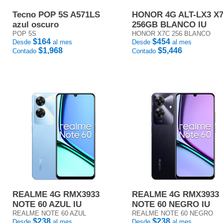
Tecno POP 5S A571LS
HONOR 4G ALT-LX3 X
azul oscuro
256GB BLANCO IU
POP 5S
HONOR X7C 256 BLANCO
$164
$454
Desde
al mes
Desde
al mes
$1,968
$5,446
Contado
Contado
REALME 4G RMX3933
REALME 4G RMX3933
NOTE 60 AZUL IU
NOTE 60 NEGRO IU
REALME NOTE 60 AZUL
REALME NOTE 60 NEGRO
$238
$238
Desde
al mes
Desde
al mes