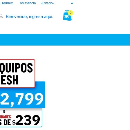
n Telmex
Asistencia
0
Bienvenido, ingresa aquí.
Tu bolsa está vacía.