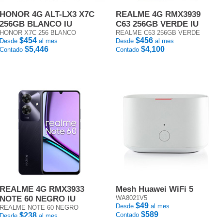
HONOR 4G ALT-LX3 X7C
REALME 4G RMX3939
256GB BLANCO IU
C63 256GB VERDE IU
HONOR X7C 256 BLANCO
REALME C63 256GB VERDE
$454
$456
Desde
al mes
Desde
al mes
$5,446
$4,100
Contado
Contado
REALME 4G RMX3933
Mesh Huawei WiFi 5
NOTE 60 NEGRO IU
WA8021V5
$49
Desde
al mes
REALME NOTE 60 NEGRO
$589
$238
Contado
Desde
al mes