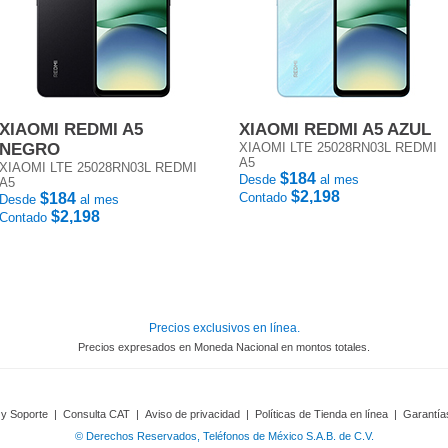
XIAOMI REDMI A5
XIAOMI REDMI A5 AZUL
NEGRO
XIAOMI LTE 25028RN03L REDMI
A5
XIAOMI LTE 25028RN03L REDMI
$184
Desde
al mes
A5
$2,198
$184
Contado
Desde
al mes
$2,198
Contado
Precios exclusivos en línea.
Precios expresados en Moneda Nacional en montos totales.
 y Soporte
|
Consulta CAT
|
Aviso de privacidad
|
Políticas de Tienda en línea
|
Garantía
© Derechos Reservados, Teléfonos de México S.A.B. de C.V.