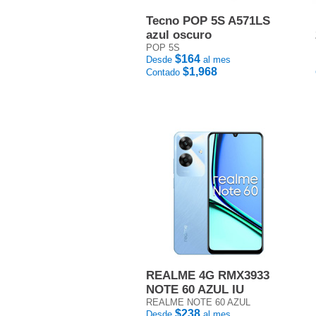
Tecno POP 5S A571LS
azul oscuro
POP 5S
$164
Desde
al mes
$1,968
Contado
REALME 4G RMX3933
NOTE 60 AZUL IU
REALME NOTE 60 AZUL
$238
Desde
al mes