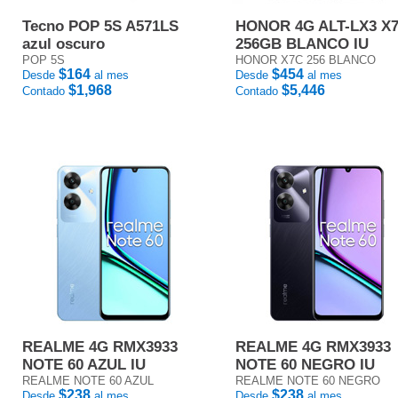
Tecno POP 5S A571LS
HONOR 4G ALT-LX3 X
azul oscuro
256GB BLANCO IU
POP 5S
HONOR X7C 256 BLANCO
$164
$454
Desde
al mes
Desde
al mes
$1,968
$5,446
Contado
Contado
REALME 4G RMX3933
REALME 4G RMX3933
NOTE 60 AZUL IU
NOTE 60 NEGRO IU
REALME NOTE 60 AZUL
REALME NOTE 60 NEGRO
$238
$238
Desde
al mes
Desde
al mes