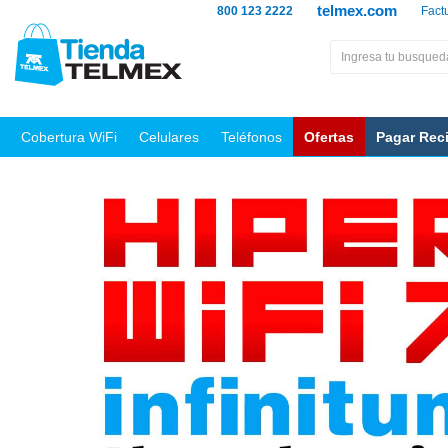
telmex.com
800 123 2222
Fact
Cobertura WiFi
Celulares
Teléfonos
Ofertas
Pagar Rec