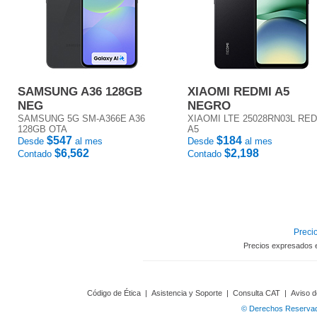
SAMSUNG A36 128GB
XIAOMI REDMI A5
NEG
NEGRO
SAMSUNG 5G SM-A366E A36
XIAOMI LTE 25028RN03L RE
128GB OTA
A5
$547
$184
Desde
al mes
Desde
al mes
$6,562
$2,198
Contado
Contado
Precio
Precios expresados 
Código de Ética
|
Asistencia y Soporte
|
Consulta CAT
|
Aviso d
© Derechos Reservado