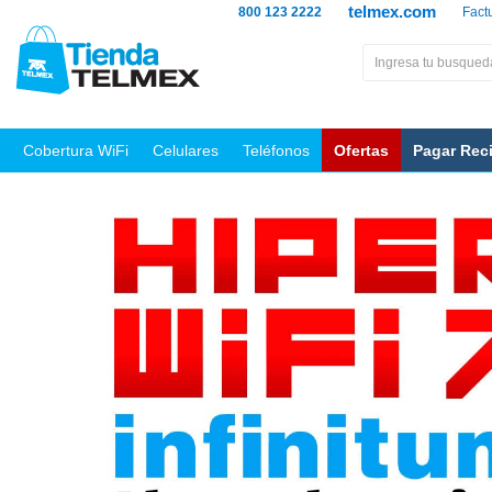
telmex.com
800 123 2222
Fact
Cobertura WiFi
Celulares
Teléfonos
Ofertas
Pagar Rec