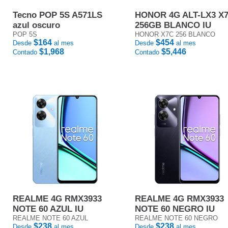
Tecno POP 5S A571LS
HONOR 4G ALT-LX3 X
azul oscuro
256GB BLANCO IU
POP 5S
HONOR X7C 256 BLANCO
$164
$454
Desde
al mes
Desde
al mes
$1,968
$5,446
Contado
Contado
REALME 4G RMX3933
REALME 4G RMX3933
NOTE 60 AZUL IU
NOTE 60 NEGRO IU
REALME NOTE 60 AZUL
REALME NOTE 60 NEGRO
$238
$238
Desde
al mes
Desde
al mes