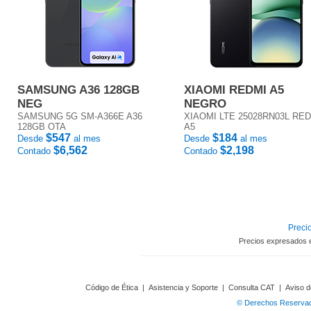
SAMSUNG A36 128GB
XIAOMI REDMI A5
NEG
NEGRO
SAMSUNG 5G SM-A366E A36
XIAOMI LTE 25028RN03L RE
128GB OTA
A5
$547
$184
Desde
al mes
Desde
al mes
$6,562
$2,198
Contado
Contado
Precio
Precios expresados 
Código de Ética
|
Asistencia y Soporte
|
Consulta CAT
|
Aviso d
© Derechos Reservado