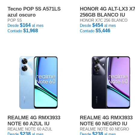
Tecno POP 5S A571LS
HONOR 4G ALT-LX3 X
azul oscuro
256GB BLANCO IU
POP 5S
HONOR X7C 256 BLANCO
$164
$454
Desde
al mes
Desde
al mes
$1,968
$5,446
Contado
Contado
REALME 4G RMX3933
REALME 4G RMX3933
NOTE 60 AZUL IU
NOTE 60 NEGRO IU
REALME NOTE 60 AZUL
REALME NOTE 60 NEGRO
$238
$238
Desde
al mes
Desde
al mes