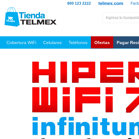
telmex.com
800 123 2222
Fact
Cobertura WiFi
Celulares
Teléfonos
Ofertas
Pagar Rec