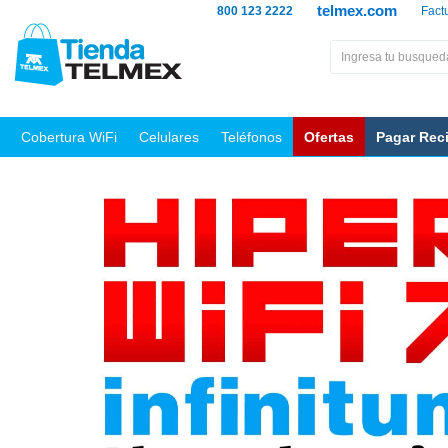
telmex.com
800 123 2222
Fact
Cobertura WiFi
Celulares
Teléfonos
Ofertas
Pagar Rec