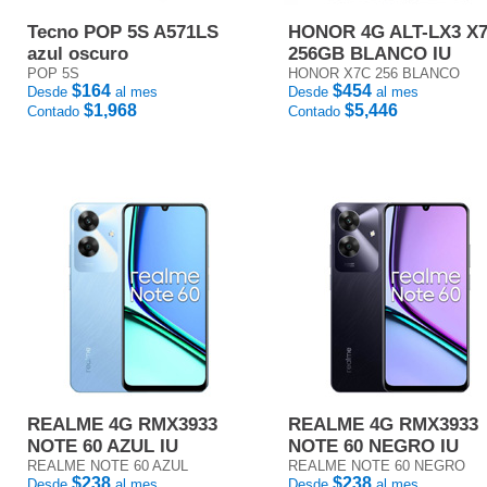
Tecno POP 5S A571LS
HONOR 4G ALT-LX3 X
azul oscuro
256GB BLANCO IU
POP 5S
HONOR X7C 256 BLANCO
$164
$454
Desde
al mes
Desde
al mes
$1,968
$5,446
Contado
Contado
REALME 4G RMX3933
REALME 4G RMX3933
NOTE 60 AZUL IU
NOTE 60 NEGRO IU
REALME NOTE 60 AZUL
REALME NOTE 60 NEGRO
$238
$238
Desde
al mes
Desde
al mes