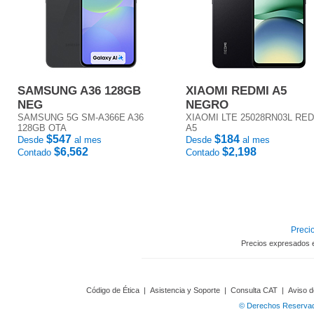
SAMSUNG A36 128GB
XIAOMI REDMI A5
NEG
NEGRO
SAMSUNG 5G SM-A366E A36
XIAOMI LTE 25028RN03L RE
128GB OTA
A5
$547
$184
Desde
al mes
Desde
al mes
$6,562
$2,198
Contado
Contado
Precio
Precios expresados 
Código de Ética
|
Asistencia y Soporte
|
Consulta CAT
|
Aviso d
© Derechos Reservado