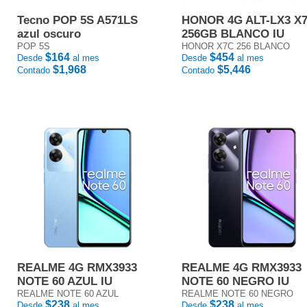
Tecno POP 5S A571LS
HONOR 4G ALT-LX3 X
azul oscuro
256GB BLANCO IU
POP 5S
HONOR X7C 256 BLANCO
$164
$454
Desde
al mes
Desde
al mes
$1,968
$5,446
Contado
Contado
REALME 4G RMX3933
REALME 4G RMX3933
NOTE 60 AZUL IU
NOTE 60 NEGRO IU
REALME NOTE 60 AZUL
REALME NOTE 60 NEGRO
$238
$238
Desde
al mes
Desde
al mes