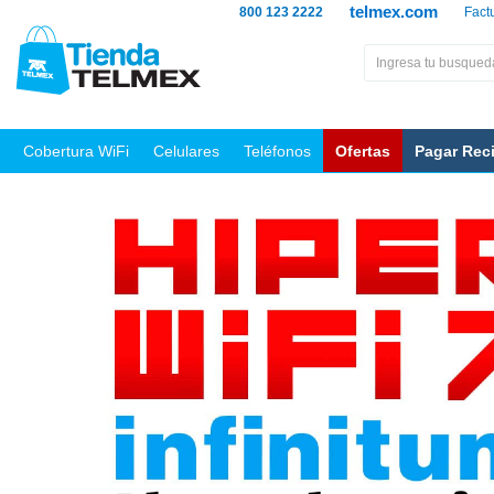
telmex.com
800 123 2222
Fact
Cobertura WiFi
Celulares
Teléfonos
Ofertas
Pagar Rec