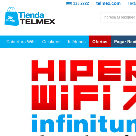
telmex.com
800 123 2222
Fact
Cobertura WiFi
Celulares
Teléfonos
Ofertas
Pagar Rec