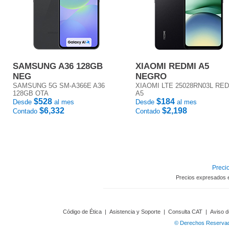
SAMSUNG A36 128GB
XIAOMI REDMI A5
NEG
NEGRO
SAMSUNG 5G SM-A366E A36
XIAOMI LTE 25028RN03L RE
128GB OTA
A5
$528
$184
Desde
al mes
Desde
al mes
$6,332
$2,198
Contado
Contado
Precio
Precios expresados 
Código de Ética
|
Asistencia y Soporte
|
Consulta CAT
|
Aviso d
© Derechos Reservado