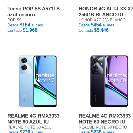
Tecno POP 5S A571LS
HONOR 4G ALT-LX3 X
azul oscuro
256GB BLANCO IU
POP 5S
HONOR X7C 256 BLANCO
$164
$454
Desde
al mes
Desde
al mes
$1,968
$5,446
Contado
Contado
REALME 4G RMX3933
REALME 4G RMX3933
NOTE 60 AZUL IU
NOTE 60 NEGRO IU
REALME NOTE 60 AZUL
REALME NOTE 60 NEGRO
$238
$238
Desde
al mes
Desde
al mes