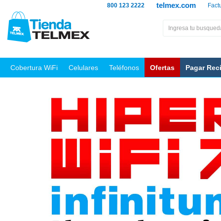
telmex.com
800 123 2222
Fact
Cobertura WiFi
Celulares
Teléfonos
Ofertas
Pagar Rec