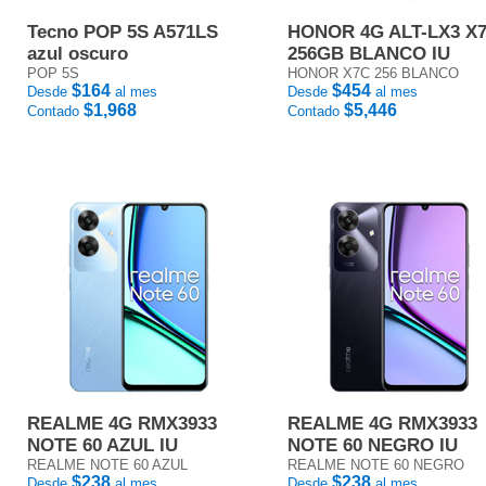
Tecno POP 5S A571LS
HONOR 4G ALT-LX3 X
azul oscuro
256GB BLANCO IU
POP 5S
HONOR X7C 256 BLANCO
$164
$454
Desde
al mes
Desde
al mes
$1,968
$5,446
Contado
Contado
REALME 4G RMX3933
REALME 4G RMX3933
NOTE 60 AZUL IU
NOTE 60 NEGRO IU
REALME NOTE 60 AZUL
REALME NOTE 60 NEGRO
$238
$238
Desde
al mes
Desde
al mes