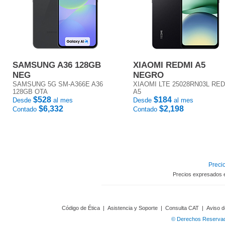
SAMSUNG A36 128GB
XIAOMI REDMI A5
NEG
NEGRO
SAMSUNG 5G SM-A366E A36
XIAOMI LTE 25028RN03L RE
128GB OTA
A5
$528
$184
Desde
al mes
Desde
al mes
$6,332
$2,198
Contado
Contado
Precio
Precios expresados 
Código de Ética
|
Asistencia y Soporte
|
Consulta CAT
|
Aviso d
© Derechos Reservado