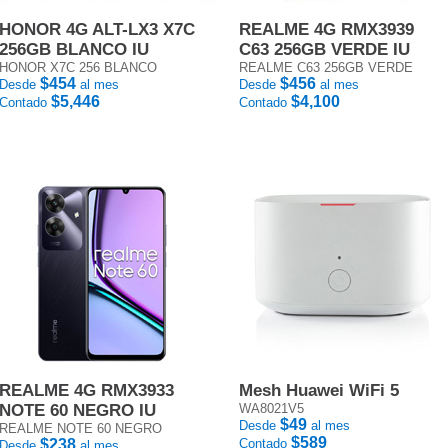
HONOR 4G ALT-LX3 X7C
REALME 4G RMX3939
256GB BLANCO IU
C63 256GB VERDE IU
HONOR X7C 256 BLANCO
REALME C63 256GB VERDE
$454
$456
Desde
al mes
Desde
al mes
$5,446
$4,100
Contado
Contado
REALME 4G RMX3933
Mesh Huawei WiFi 5
NOTE 60 NEGRO IU
WA8021V5
$49
Desde
al mes
REALME NOTE 60 NEGRO
$589
$238
Contado
Desde
al mes