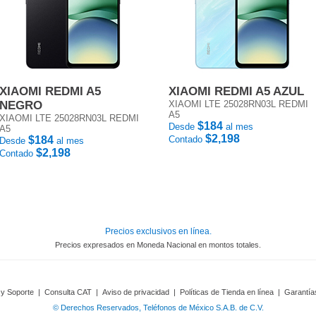
XIAOMI REDMI A5
XIAOMI REDMI A5 AZUL
NEGRO
XIAOMI LTE 25028RN03L REDMI
A5
XIAOMI LTE 25028RN03L REDMI
$184
Desde
al mes
A5
$2,198
$184
Contado
Desde
al mes
$2,198
Contado
Precios exclusivos en línea.
Precios expresados en Moneda Nacional en montos totales.
 y Soporte
|
Consulta CAT
|
Aviso de privacidad
|
Políticas de Tienda en línea
|
Garantía
© Derechos Reservados, Teléfonos de México S.A.B. de C.V.