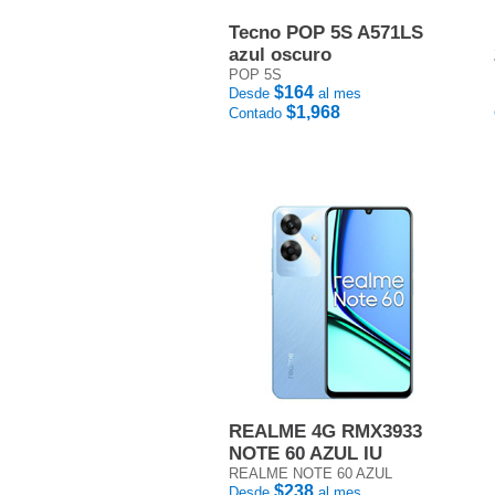
Tecno POP 5S A571LS
azul oscuro
POP 5S
$164
Desde
al mes
$1,968
Contado
REALME 4G RMX3933
NOTE 60 AZUL IU
REALME NOTE 60 AZUL
$238
Desde
al mes