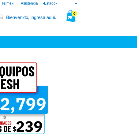
n Telmex
Asistencia
0
Bienvenido, ingresa aquí.
Tu bolsa está vacía.