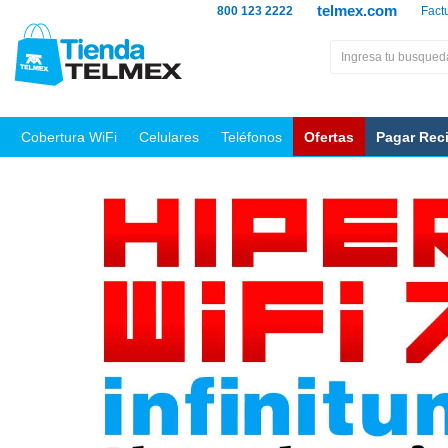
telmex.com
800 123 2222
Fact
Cobertura WiFi
Celulares
Teléfonos
Ofertas
Pagar Rec