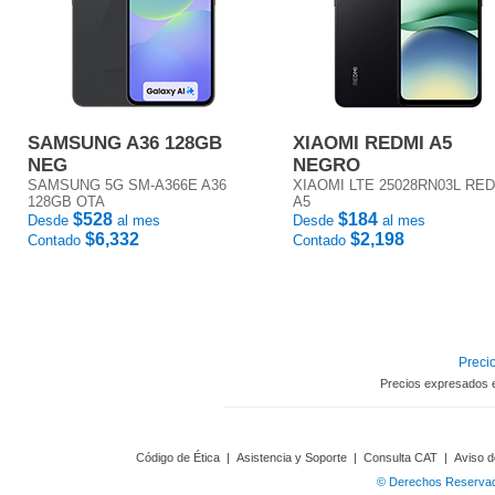
SAMSUNG A36 128GB
XIAOMI REDMI A5
NEG
NEGRO
SAMSUNG 5G SM-A366E A36
XIAOMI LTE 25028RN03L RE
128GB OTA
A5
$528
$184
Desde
al mes
Desde
al mes
$6,332
$2,198
Contado
Contado
Precio
Precios expresados 
Código de Ética
|
Asistencia y Soporte
|
Consulta CAT
|
Aviso d
© Derechos Reservado