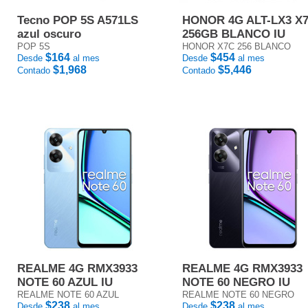
Tecno POP 5S A571LS
HONOR 4G ALT-LX3 X
azul oscuro
256GB BLANCO IU
POP 5S
HONOR X7C 256 BLANCO
$164
$454
Desde
al mes
Desde
al mes
$1,968
$5,446
Contado
Contado
REALME 4G RMX3933
REALME 4G RMX3933
NOTE 60 AZUL IU
NOTE 60 NEGRO IU
REALME NOTE 60 AZUL
REALME NOTE 60 NEGRO
$238
$238
Desde
al mes
Desde
al mes