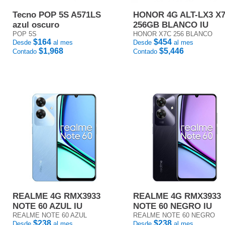
Tecno POP 5S A571LS
HONOR 4G ALT-LX3 X
azul oscuro
256GB BLANCO IU
POP 5S
HONOR X7C 256 BLANCO
$164
$454
Desde
al mes
Desde
al mes
$1,968
$5,446
Contado
Contado
REALME 4G RMX3933
REALME 4G RMX3933
NOTE 60 AZUL IU
NOTE 60 NEGRO IU
REALME NOTE 60 AZUL
REALME NOTE 60 NEGRO
$238
$238
Desde
al mes
Desde
al mes