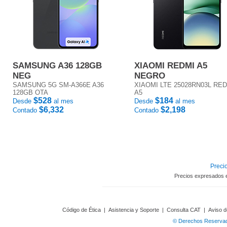
SAMSUNG A36 128GB
XIAOMI REDMI A5
NEG
NEGRO
SAMSUNG 5G SM-A366E A36
XIAOMI LTE 25028RN03L RE
128GB OTA
A5
$528
$184
Desde
al mes
Desde
al mes
$6,332
$2,198
Contado
Contado
Precio
Precios expresados 
Código de Ética
|
Asistencia y Soporte
|
Consulta CAT
|
Aviso d
© Derechos Reservado