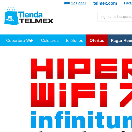
telmex.com
800 123 2222
Fact
Cobertura WiFi
Celulares
Teléfonos
Ofertas
Pagar Rec