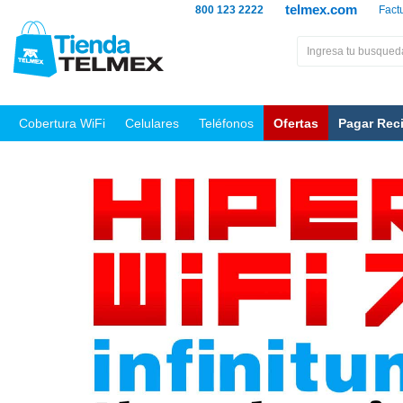
telmex.com
800 123 2222
Fact
Cobertura WiFi
Celulares
Teléfonos
Ofertas
Pagar Rec