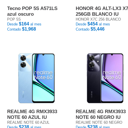
Tecno POP 5S A571LS
HONOR 4G ALT-LX3 X
azul oscuro
256GB BLANCO IU
POP 5S
HONOR X7C 256 BLANCO
$164
$454
Desde
al mes
Desde
al mes
$1,968
$5,446
Contado
Contado
REALME 4G RMX3933
REALME 4G RMX3933
NOTE 60 AZUL IU
NOTE 60 NEGRO IU
REALME NOTE 60 AZUL
REALME NOTE 60 NEGRO
$238
$238
Desde
al mes
Desde
al mes