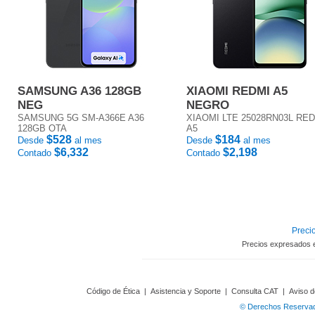
SAMSUNG A36 128GB
XIAOMI REDMI A5
NEG
NEGRO
SAMSUNG 5G SM-A366E A36
XIAOMI LTE 25028RN03L RE
128GB OTA
A5
$528
$184
Desde
al mes
Desde
al mes
$6,332
$2,198
Contado
Contado
Precio
Precios expresados 
Código de Ética
|
Asistencia y Soporte
|
Consulta CAT
|
Aviso d
© Derechos Reservado