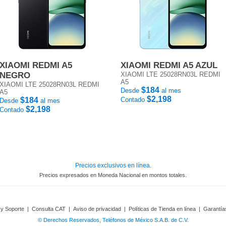
XIAOMI REDMI A5
XIAOMI REDMI A5 AZUL
NEGRO
XIAOMI LTE 25028RN03L REDMI
A5
XIAOMI LTE 25028RN03L REDMI
$184
Desde
al mes
A5
$2,198
$184
Contado
Desde
al mes
$2,198
Contado
Precios exclusivos en línea.
Precios expresados en Moneda Nacional en montos totales.
 y Soporte
|
Consulta CAT
|
Aviso de privacidad
|
Políticas de Tienda en línea
|
Garantía
© Derechos Reservados, Teléfonos de México S.A.B. de C.V.