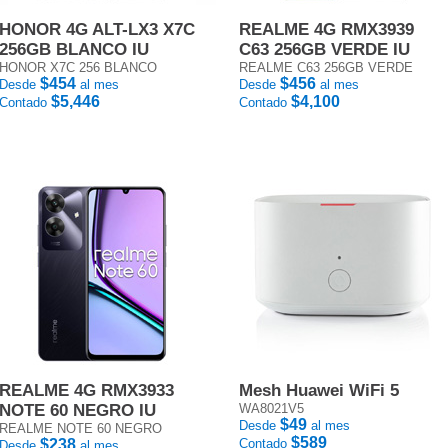
HONOR 4G ALT-LX3 X7C
REALME 4G RMX3939
256GB BLANCO IU
C63 256GB VERDE IU
HONOR X7C 256 BLANCO
REALME C63 256GB VERDE
$454
$456
Desde
al mes
Desde
al mes
$5,446
$4,100
Contado
Contado
REALME 4G RMX3933
Mesh Huawei WiFi 5
NOTE 60 NEGRO IU
WA8021V5
$49
Desde
al mes
REALME NOTE 60 NEGRO
$589
$238
Contado
Desde
al mes