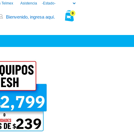
n Telmex
Asistencia
0
Bienvenido, ingresa aquí.
Tu bolsa está vacía.