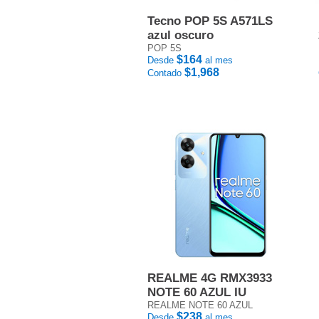
Tecno POP 5S A571LS
azul oscuro
POP 5S
$164
Desde
al mes
$1,968
Contado
REALME 4G RMX3933
NOTE 60 AZUL IU
REALME NOTE 60 AZUL
$238
Desde
al mes