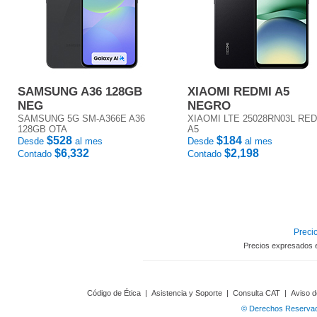
SAMSUNG A36 128GB
XIAOMI REDMI A5
NEG
NEGRO
SAMSUNG 5G SM-A366E A36
XIAOMI LTE 25028RN03L RE
128GB OTA
A5
$528
$184
Desde
al mes
Desde
al mes
$6,332
$2,198
Contado
Contado
Precio
Precios expresados 
Código de Ética
|
Asistencia y Soporte
|
Consulta CAT
|
Aviso d
© Derechos Reservado