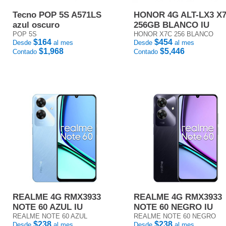
Tecno POP 5S A571LS
HONOR 4G ALT-LX3 X
azul oscuro
256GB BLANCO IU
POP 5S
HONOR X7C 256 BLANCO
$164
$454
Desde
al mes
Desde
al mes
$1,968
$5,446
Contado
Contado
REALME 4G RMX3933
REALME 4G RMX3933
NOTE 60 AZUL IU
NOTE 60 NEGRO IU
REALME NOTE 60 AZUL
REALME NOTE 60 NEGRO
$238
$238
Desde
al mes
Desde
al mes