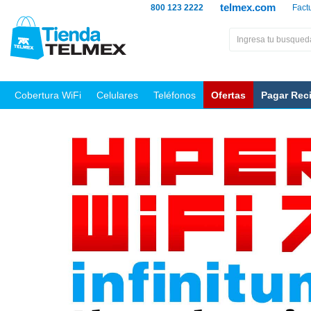
telmex.com
800 123 2222
Fact
Cobertura WiFi
Celulares
Teléfonos
Ofertas
Pagar Rec