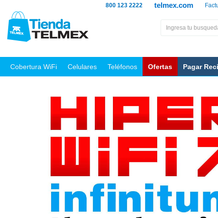
telmex.com
800 123 2222
Fact
Cobertura WiFi
Celulares
Teléfonos
Ofertas
Pagar Rec