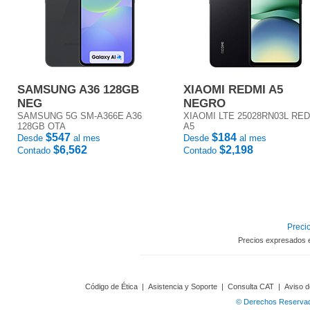
SAMSUNG A36 128GB
XIAOMI REDMI A5
NEG
NEGRO
SAMSUNG 5G SM-A366E A36
XIAOMI LTE 25028RN03L RE
128GB OTA
A5
$547
$184
Desde
al mes
Desde
al mes
$6,562
$2,198
Contado
Contado
Precio
Precios expresados 
Código de Ética
|
Asistencia y Soporte
|
Consulta CAT
|
Aviso d
© Derechos Reservado