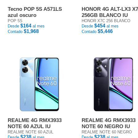
Tecno POP 5S A571LS
HONOR 4G ALT-LX3 X
azul oscuro
256GB BLANCO IU
POP 5S
HONOR X7C 256 BLANCO
$164
$454
Desde
al mes
Desde
al mes
$1,968
$5,446
Contado
Contado
REALME 4G RMX3933
REALME 4G RMX3933
NOTE 60 AZUL IU
NOTE 60 NEGRO IU
REALME NOTE 60 AZUL
REALME NOTE 60 NEGRO
$238
$238
Desde
al mes
Desde
al mes