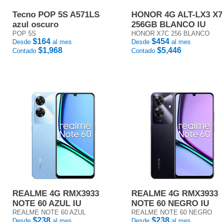
Tecno POP 5S A571LS
HONOR 4G ALT-LX3 X
azul oscuro
256GB BLANCO IU
POP 5S
HONOR X7C 256 BLANCO
$164
$454
Desde
al mes
Desde
al mes
$1,968
$5,446
Contado
Contado
REALME 4G RMX3933
REALME 4G RMX3933
NOTE 60 AZUL IU
NOTE 60 NEGRO IU
REALME NOTE 60 AZUL
REALME NOTE 60 NEGRO
$238
$238
Desde
al mes
Desde
al mes