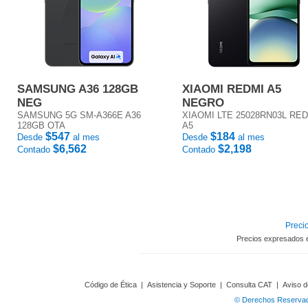
SAMSUNG A36 128GB
XIAOMI REDMI A5
NEG
NEGRO
SAMSUNG 5G SM-A366E A36
XIAOMI LTE 25028RN03L RE
128GB OTA
A5
$547
$184
Desde
al mes
Desde
al mes
$6,562
$2,198
Contado
Contado
Precio
Precios expresados 
Código de Ética
|
Asistencia y Soporte
|
Consulta CAT
|
Aviso d
© Derechos Reservado