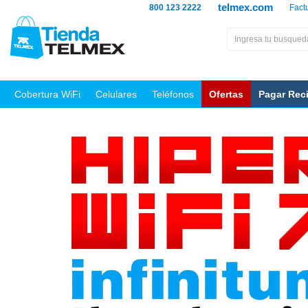
telmex.com
800 123 2222
Fact
Cobertura WiFi
Celulares
Teléfonos
Ofertas
Pagar Rec