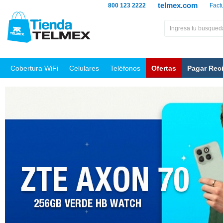
telmex.com
800 123 2222
Fact
Cobertura WiFi
Celulares
Teléfonos
Ofertas
Pagar Rec