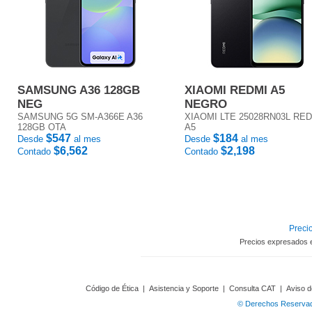
SAMSUNG A36 128GB
XIAOMI REDMI A5
NEG
NEGRO
SAMSUNG 5G SM-A366E A36
XIAOMI LTE 25028RN03L RE
128GB OTA
A5
$547
$184
Desde
al mes
Desde
al mes
$6,562
$2,198
Contado
Contado
Precio
Precios expresados 
Código de Ética
|
Asistencia y Soporte
|
Consulta CAT
|
Aviso d
© Derechos Reservado