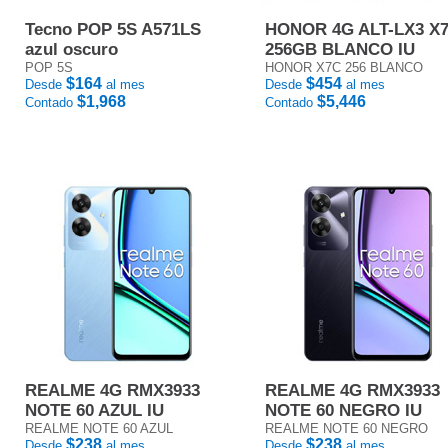
Tecno POP 5S A571LS
HONOR 4G ALT-LX3 X
azul oscuro
256GB BLANCO IU
POP 5S
HONOR X7C 256 BLANCO
$164
$454
Desde
al mes
Desde
al mes
$1,968
$5,446
Contado
Contado
REALME 4G RMX3933
REALME 4G RMX3933
NOTE 60 AZUL IU
NOTE 60 NEGRO IU
REALME NOTE 60 AZUL
REALME NOTE 60 NEGRO
$238
$238
Desde
al mes
Desde
al mes