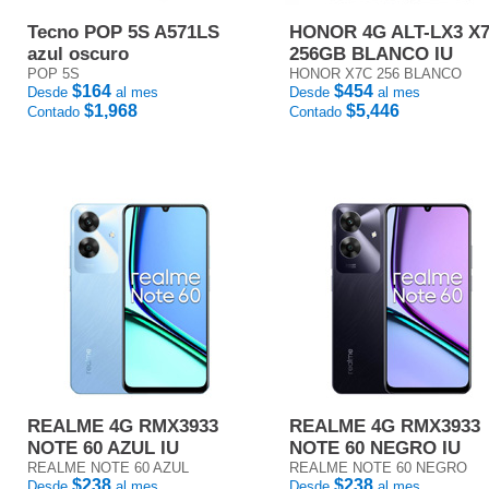
Tecno POP 5S A571LS
HONOR 4G ALT-LX3 X
azul oscuro
256GB BLANCO IU
POP 5S
HONOR X7C 256 BLANCO
$164
$454
Desde
al mes
Desde
al mes
$1,968
$5,446
Contado
Contado
REALME 4G RMX3933
REALME 4G RMX3933
NOTE 60 AZUL IU
NOTE 60 NEGRO IU
REALME NOTE 60 AZUL
REALME NOTE 60 NEGRO
$238
$238
Desde
al mes
Desde
al mes