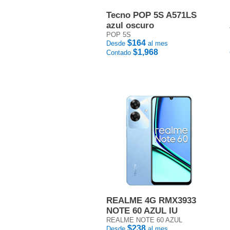
Tecno POP 5S A571LS
azul oscuro
POP 5S
$164
Desde
al mes
$1,968
Contado
REALME 4G RMX3933
NOTE 60 AZUL IU
REALME NOTE 60 AZUL
$238
Desde
al mes