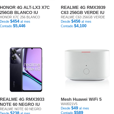
HONOR 4G ALT-LX3 X7C
REALME 4G RMX3939
256GB BLANCO IU
C63 256GB VERDE IU
HONOR X7C 256 BLANCO
REALME C63 256GB VERDE
$454
$456
Desde
al mes
Desde
al mes
$5,446
$4,100
Contado
Contado
REALME 4G RMX3933
Mesh Huawei WiFi 5
NOTE 60 NEGRO IU
WA8021V5
$49
Desde
al mes
REALME NOTE 60 NEGRO
$589
$238
Contado
Desde
al mes