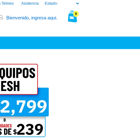
n Telmex
Asistencia
0
Bienvenido, ingresa aquí.
Tu bolsa está vacía.