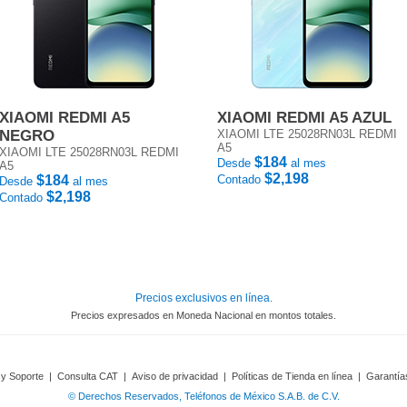
XIAOMI REDMI A5
XIAOMI REDMI A5 AZUL
NEGRO
XIAOMI LTE 25028RN03L REDMI
A5
XIAOMI LTE 25028RN03L REDMI
$184
Desde
al mes
A5
$2,198
$184
Contado
Desde
al mes
$2,198
Contado
Precios exclusivos en línea.
Precios expresados en Moneda Nacional en montos totales.
 y Soporte
|
Consulta CAT
|
Aviso de privacidad
|
Políticas de Tienda en línea
|
Garantía
© Derechos Reservados, Teléfonos de México S.A.B. de C.V.