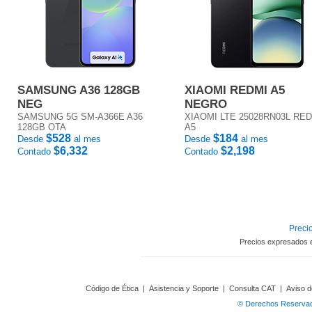
SAMSUNG A36 128GB
XIAOMI REDMI A5
NEG
NEGRO
SAMSUNG 5G SM-A366E A36
XIAOMI LTE 25028RN03L RE
128GB OTA
A5
$528
$184
Desde
al mes
Desde
al mes
$6,332
$2,198
Contado
Contado
Precio
Precios expresados 
Código de Ética
|
Asistencia y Soporte
|
Consulta CAT
|
Aviso d
© Derechos Reservado