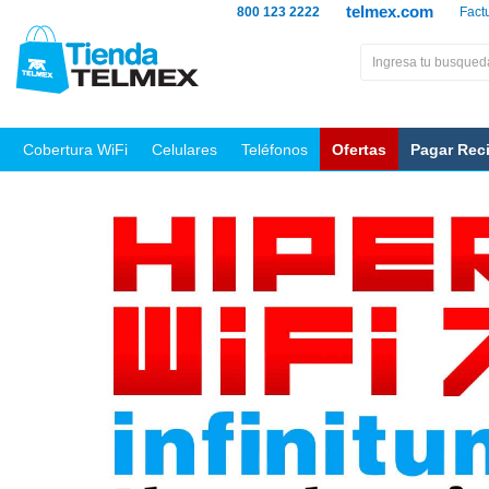
telmex.com
800 123 2222
Fact
Cobertura WiFi
Celulares
Teléfonos
Ofertas
Pagar Rec