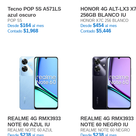
Tecno POP 5S A571LS
HONOR 4G ALT-LX3 X
azul oscuro
256GB BLANCO IU
POP 5S
HONOR X7C 256 BLANCO
$164
$454
Desde
al mes
Desde
al mes
$1,968
$5,446
Contado
Contado
REALME 4G RMX3933
REALME 4G RMX3933
NOTE 60 AZUL IU
NOTE 60 NEGRO IU
REALME NOTE 60 AZUL
REALME NOTE 60 NEGRO
$238
$238
Desde
al mes
Desde
al mes