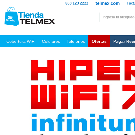
telmex.com
800 123 2222
Fact
Cobertura WiFi
Celulares
Teléfonos
Ofertas
Pagar Rec