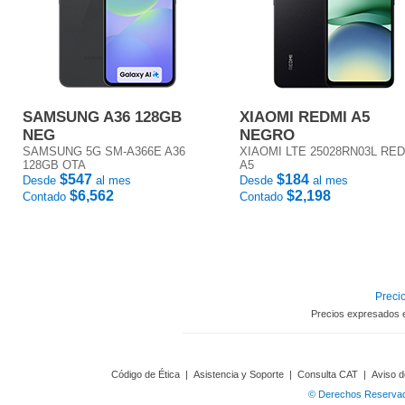
SAMSUNG A36 128GB
XIAOMI REDMI A5
NEG
NEGRO
SAMSUNG 5G SM-A366E A36
XIAOMI LTE 25028RN03L RE
128GB OTA
A5
$547
$184
Desde
al mes
Desde
al mes
$6,562
$2,198
Contado
Contado
Precio
Precios expresados 
Código de Ética
|
Asistencia y Soporte
|
Consulta CAT
|
Aviso d
© Derechos Reservado