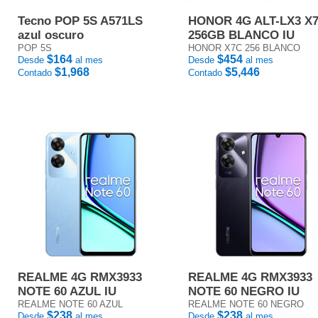
Tecno POP 5S A571LS
HONOR 4G ALT-LX3 X
azul oscuro
256GB BLANCO IU
POP 5S
HONOR X7C 256 BLANCO
$164
$454
Desde
al mes
Desde
al mes
$1,968
$5,446
Contado
Contado
REALME 4G RMX3933
REALME 4G RMX3933
NOTE 60 AZUL IU
NOTE 60 NEGRO IU
REALME NOTE 60 AZUL
REALME NOTE 60 NEGRO
$238
$238
Desde
al mes
Desde
al mes