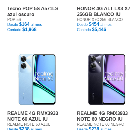
Tecno POP 5S A571LS
HONOR 4G ALT-LX3 X
azul oscuro
256GB BLANCO IU
POP 5S
HONOR X7C 256 BLANCO
$164
$454
Desde
al mes
Desde
al mes
$1,968
$5,446
Contado
Contado
REALME 4G RMX3933
REALME 4G RMX3933
NOTE 60 AZUL IU
NOTE 60 NEGRO IU
REALME NOTE 60 AZUL
REALME NOTE 60 NEGRO
$238
$238
Desde
al mes
Desde
al mes