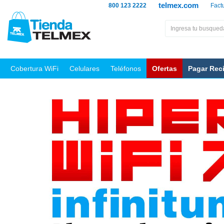
telmex.com
800 123 2222
Fact
Cobertura WiFi
Celulares
Teléfonos
Ofertas
Pagar Rec