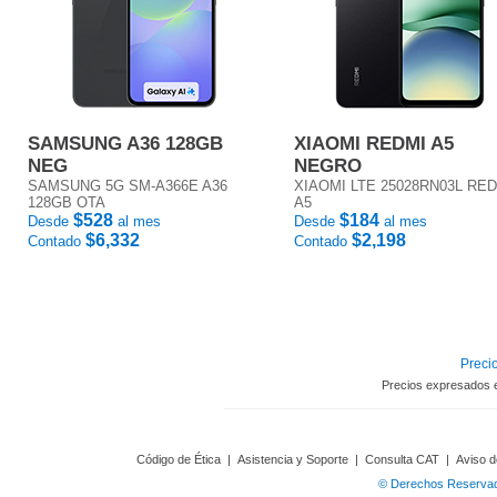
SAMSUNG A36 128GB
XIAOMI REDMI A5
NEG
NEGRO
SAMSUNG 5G SM-A366E A36
XIAOMI LTE 25028RN03L RE
128GB OTA
A5
$528
$184
Desde
al mes
Desde
al mes
$6,332
$2,198
Contado
Contado
Precio
Precios expresados 
Código de Ética
|
Asistencia y Soporte
|
Consulta CAT
|
Aviso d
© Derechos Reservado